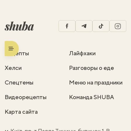
facebook
telegram
tiktok
insta
Рецепты
Лайфхаки
Хелси
Разговоры о еде
Спецтемы
Меню на праздники
Видеорецепты
Команда SHUBA
Карта сайта
м. Київ, пр-т Павла Тичини, будинок 1-В