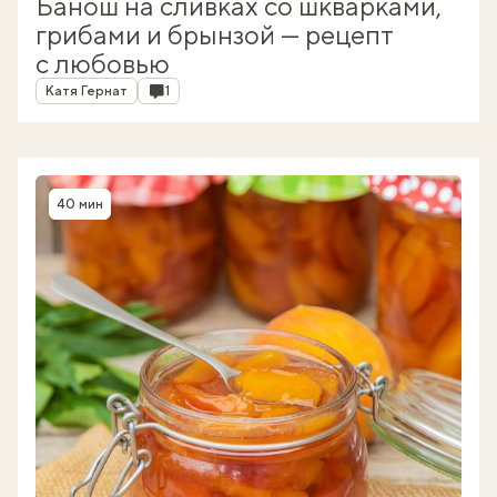
Банош на сливках со шкварками,
грибами и брынзой — рецепт
с любовью
Автор
Комментарии
Катя Гернат
1
40 мин
Время приготовления