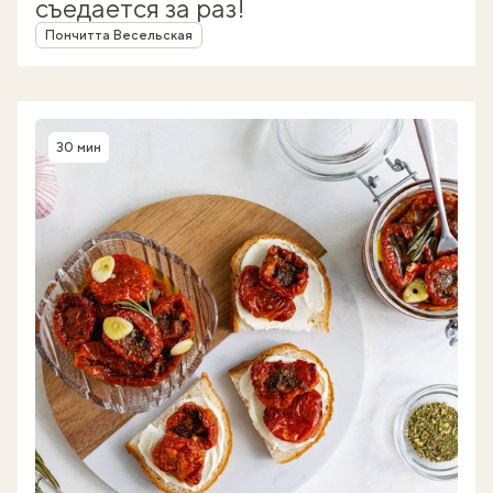
съедается за раз!
Автор
Пончитта Весельская
30 мин
Время приготовления