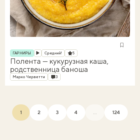
Рубрика
Рейтинг
ГАРНИРЫ
Средний!
5
Полента — кукурузная каша,
родственница баноша
Автор
Комментарии
Марко Черветти
3
1
2
3
4
...
124
(current)