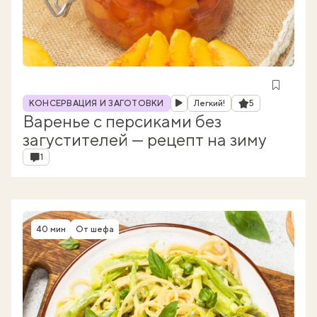
Рубрика
Рейтинг
КОНСЕРВАЦИЯ И ЗАГОТОВКИ
Легкий!
5
Варенье с персиками без
загустителей — рецепт на зиму
Комментарии
1
40 мин
От шефа
Время приготовления