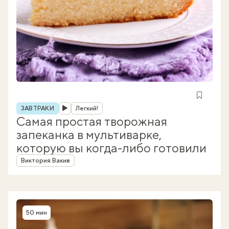
Рубрика
ЗАВТРАКИ
Легкий!
Самая простая творожная
запеканка в мультиварке,
которую вы когда-либо готовили
Автор
Виктория Вакив
50 мин
Время приготовления