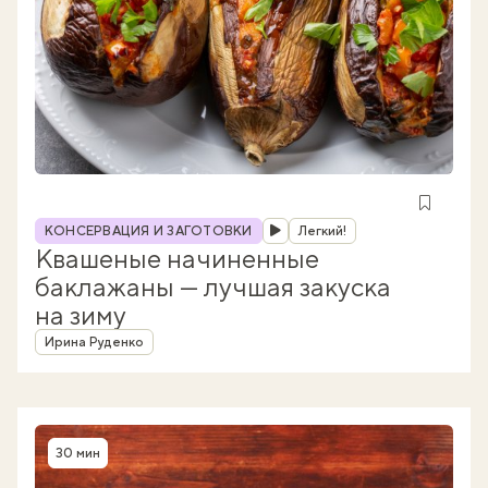
Рубрика
КОНСЕРВАЦИЯ И ЗАГОТОВКИ
Легкий!
Квашеные начиненные
баклажаны — лучшая закуска
на зиму
Автор
Ирина Руденко
30 мин
Время приготовления