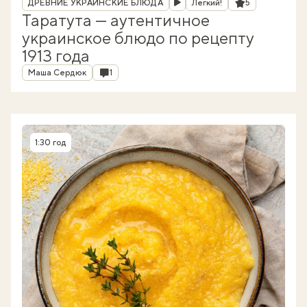
Рейтинг
ДРЕВНИЕ УКРАИНСКИЕ БЛЮДА
Легкий!
5
Таратута — аутентичное
украинское блюдо по рецепту
1913 года
Автор
Комментарии
Маша Сердюк
1
1:30 год
Время приготовления