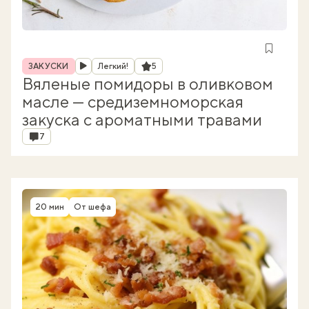
Рубрика
Рейтинг
ЗАКУСКИ
Легкий!
5
Вяленые помидоры в оливковом
масле — средиземноморская
закуска с ароматными травами
Комментарии
7
20 мин
От шефа
Время приготовления