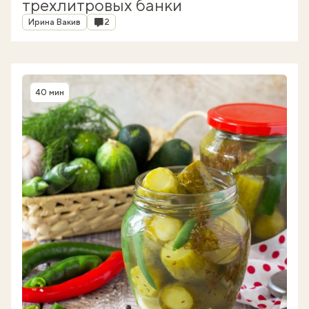
трехлитровых банки
Автор
Комментарии
Ирина Вакив
2
40 мин
Время приготовления