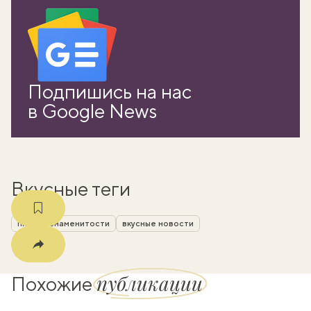
вать
Подпишись на нас
k
в Google News
мма
Вкусные теги
пиво
знаменитости
вкусные новости
публикации
Похожие