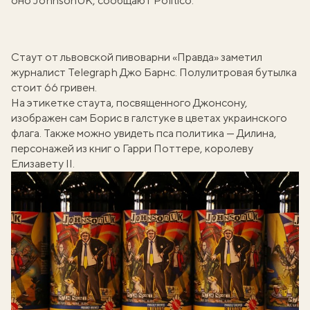
оно JohnsonUK, сообщают
Politico
.
Стаут от львовской пивоварни «Правда» заметил
журналист Telegraph Джо Барнс. Полулитровая бутылка
стоит 66 гривен.
На этикетке стаута, посвященного Джонсону,
изображен сам Борис в галстуке в цветах украинского
флага. Также можно увидеть пса политика — Дилина,
персонажей из книг о Гарри Поттере, королеву
Елизавету II.