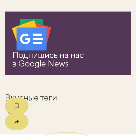
вать
Подпишись на нас
k
в Google News
мма
Вкусные теги
лайфхаки