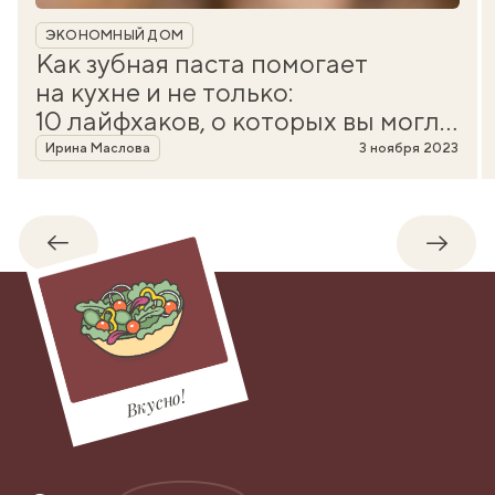
Рубрика
ЭКОНОМНЫЙ ДОМ
Как зубная паста помогает
на кухне и не только:
10 лайфхаков, о которых вы могли
Автор
не знать
Ирина Маслова
3 ноября 2023
Обратно
Впере
Вкусно!