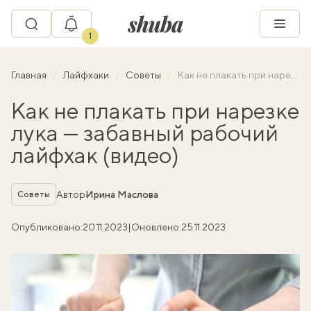
1
Главная
Лайфхаки
Советы
Как не плакать при нарезке лука — забавный рабочий лайфхак (видео)
Как не плакать при нарезке
лука — забавный рабочий
лайфхак (видео)
Рубрика
Автор
Ирина Маслова
Советы
Опубликовано:
20.11.2023
|
Оновлено:
25.11.2023