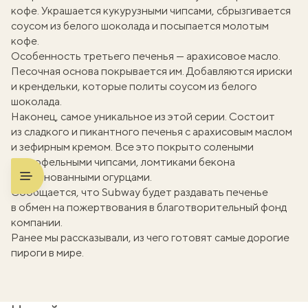
кофе. Украшается кукурузными чипсами, сбрызгивается
соусом из белого шоколада и посыпается молотым
кофе.
Особенность третьего печенья — арахисовое масло.
Песочная основа покрывается им. Добавляются ириски
и крендельки, которые политы соусом из белого
шоколада.
Наконец, самое уникальное из этой серии. Состоит
из сладкого и пикантного печенья с арахисовым маслом
и зефирным кремом. Все это покрыто солеными
картофельными чипсами, ломтиками бекона
и маринованными огурцами.
Сообщается, что Subway будет раздавать печенье
в обмен на пожертвования в благотворительный фонд
компании.
Ранее мы рассказывали,
из чего готовят самые дорогие
пироги в мире
.