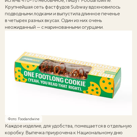
испечь что-то необычное, пишут
Foodandwine
.
Крупнейшая сеть фастфудов Subway вдохновилось
подводными лодками и выпустила длинное печенье
в четырех разных вкусах. Один из них очень
неожиданный — с маринованными огурцами.
Фото: Foodandwine
Каждое изделие, для удобства, помещается в отдельную
коробку. Выпечка приурочена к Национальному дню