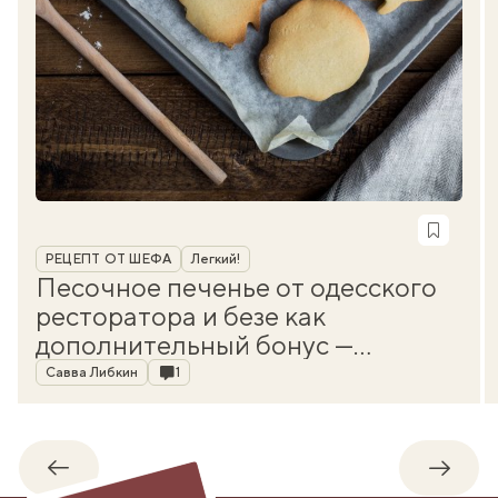
Рубрика
РЕЦЕПТ ОТ ШЕФА
Легкий!
Песочное печенье от одесского
ресторатора и безе как
дополнительный бонус —
Автор
простой рецепт
Комментарии
Савва Либкин
1
Обратно
Впере