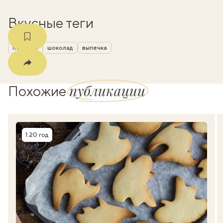
Вкусные теги
печенье
шоколад
выпечка
публикации
Похожие
1:20 год
Время приготовления