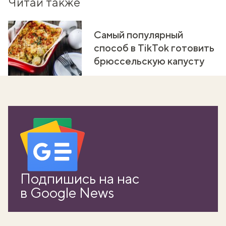
Читай также
Самый популярный
способ в TikTok готовить
брюссельскую капусту
вать
Подпишись на нас
k
в Google News
мма