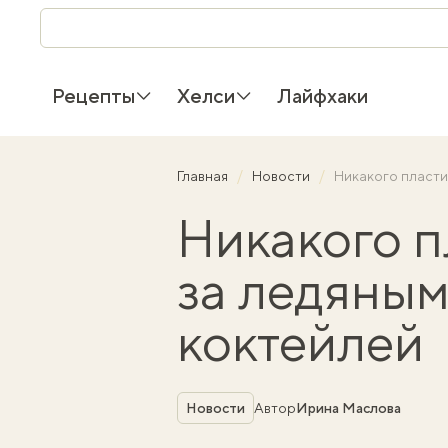
Рецепты
Хелси
Лайфхаки
Главная
Новости
Никакого пласти
Никакого п
за ледяным
коктейлей
Рубрика
Новости
Автор
Ирина Маслова