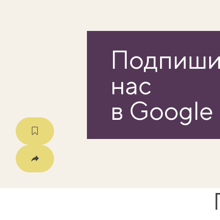
Подпиши
нас
в Google
Скопировать
Facebook
Телеграмма
Viber
X