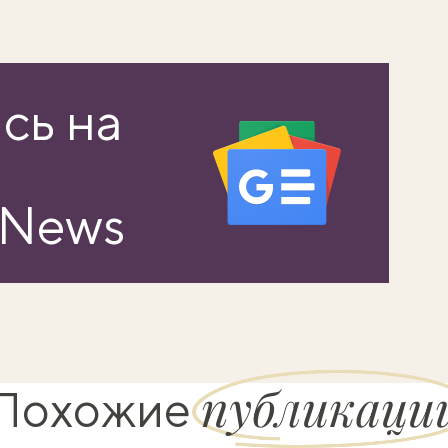
сь на
 News
публикаци
Похожие