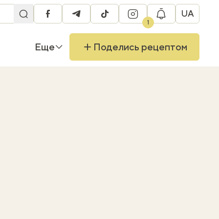
UA
facebook
telegram
tiktok
instagram
1
Еще
Поделись рецептом