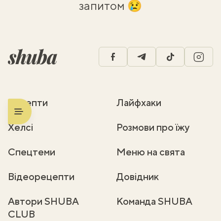
запитом 😢
facebook
telegram
tiktok
insta
Рецепти
Лайфхаки
Хелсі
Розмови про їжу
Спецтеми
Меню на свята
Відеорецепти
Довідник
Автори SHUBA
Команда SHUBA
CLUB