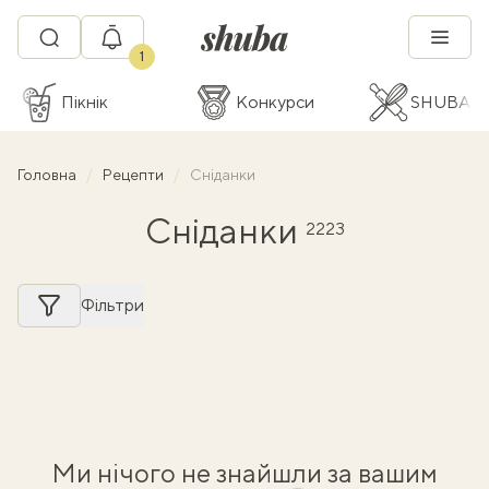
1
Пікнік
Конкурси
SHUBA C
Головна
Рецепти
Сніданки
Сніданки
2223
Фільтри
Ми нічого не знайшли за вашим