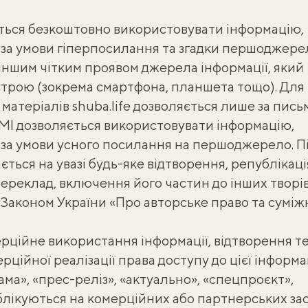
ться безкоштовно використовувати інформацію,
e, за умови гіперпосилання та згадки першоджере
 іншим чітким проявом джерела інформації, який
строю (зокрема смартфона, планшета тощо). Для
атеріалів shuba.life дозволяється лише за пись
ЗМІ дозволяється використовувати інформацію,
e, за умови усного посилання на першоджерело. П
ться на увазі будь-яке відтворення, републікаці
реклад, включення його частин до інших творі
 Законом України «Про авторське право та суміж
рційне використання інформації, відтворення те
рційної реалізації права доступу до цієї інформац
а», «прес-реліз», «актуально», «спецпроєкт»,
лікуються на комерційних або партнерських зас