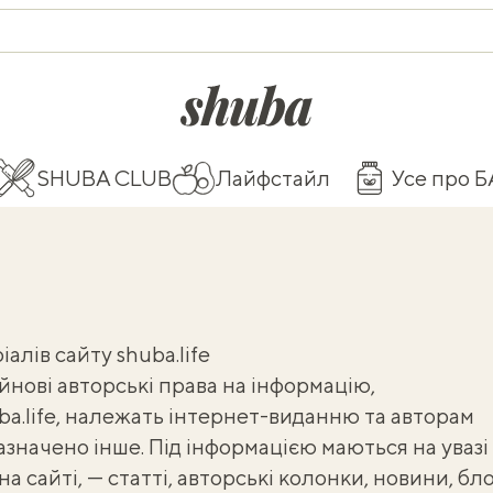
shuba.life
SHUBA CLUB
Лайфстайл
Усе про 
лів сайту shuba.life
йнові авторські права на інформацію,
ba.life, належать інтернет-виданню та авторам
зазначено інше. Під інформацією маються на увазі 
 сайті, — статті, авторські колонки, новини, бло