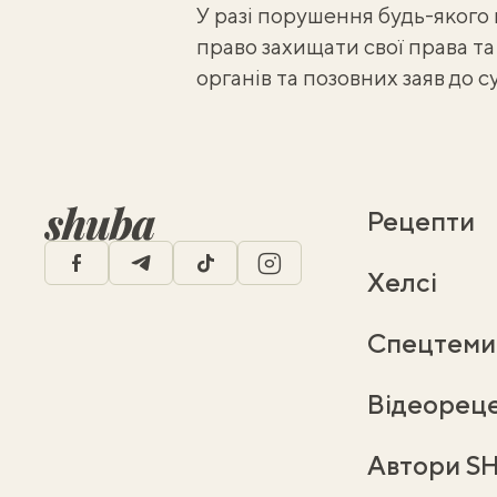
У разі порушення будь-якого 
право захищати свої права т
органів та позовних заяв до с
Рецепти
facebook
telegram
tiktok
instagram
Хелсі
Спецтеми
Відеорец
Автори S