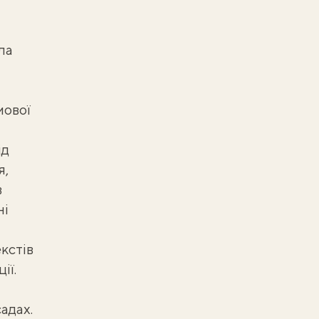
ла
мової
ід
я,
в
ні
кстів
ії.
адах.