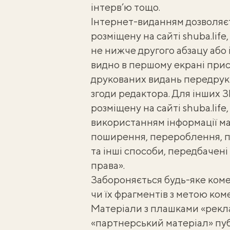
інтерв’ю тощо.
Інтернет-виданням дозволяє
розміщену на сайті shuba.lif
не нижче другого абзацу або
видно в першому екрані при
друкованих видань передрук м
згоди редактора. Для інших 
розміщену на сайті shuba.lif
використанням інформації має
поширення, перероблення, пе
та інші способи, передбачені
права».
Забороняється будь-яке коме
чи їх фрагментів з метою коме
Матеріали з плашками «реклам
«партнерський матеріал» пуб