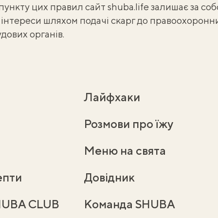
пункту цих правил сайт shuba.life залишає за со
а інтереси шляхом подачі скарг до правоохоронн
удових органів.
Лайфхаки
Розмови про їжу
Меню на свята
епти
Довідник
HUBA CLUB
Команда SHUBA