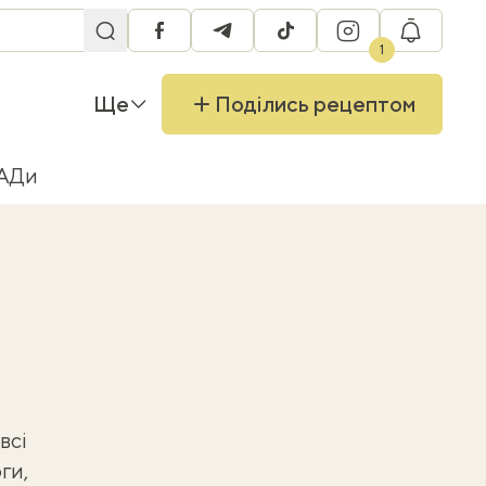
facebook
telegram
tiktok
instagram
RU
1
Ще
Поділись рецептом
БАДи
всі
ги,