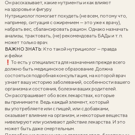
Он рассказывает, какие нутриенты и как влияют
на здоровье и фигуру.
Нутрициолог помогает похудеть (не всем, потому что,
например, ситуация с ожирением — это уже к врачу),
набрать вес, сбалансировать рацион. Однако назначать
анализы, трактовать, (не) рекомендовать БАДы и т. п.
может только врач.
ВАЖНО ЗНАТЬ:
Кто такой нутрициолог — правда
и фейки
❗️То есть у специалиста для назначения прежде всего
должно быть медицинское образование. Должна
состояться подробная консультация, на которой врач
узнает вашу историю заболеваний, особенности вашего
организма и состояния, болезни ваших родителей.
Он расспрашивает обо всех лекарствах, которые
вы принимаете. Ведь каждый элемент, который
вы употребляете или с пищей, или с добавками,
оказывает влияние на организм, и некоторые вещества
нивелируют или усиливают действие лекарства. И это
может быть даже смертельным.