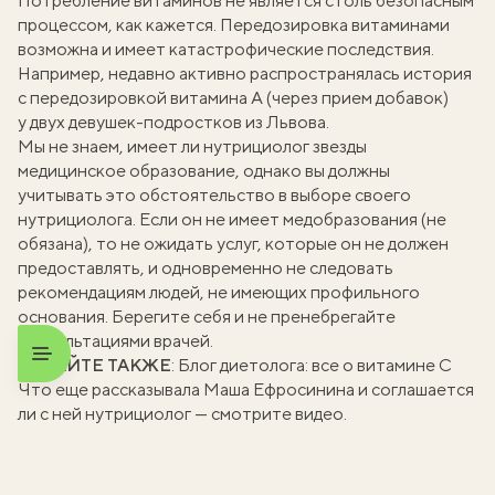
Потребление витаминов не является столь безопасным
процессом, как кажется. Передозировка витаминами
возможна и имеет катастрофические последствия.
Например, недавно активно распространялась история
с передозировкой
витамина А
(через прием добавок)
у двух девушек-подростков из Львова.
Мы не знаем, имеет ли нутрициолог звезды
медицинское образование, однако вы должны
учитывать это обстоятельство в выборе своего
нутрициолога. Если он не имеет медобразования (не
обязана), то не ожидать услуг, которые он не должен
предоставлять, и одновременно не следовать
рекомендациям людей, не имеющих профильного
основания. Берегите себя и не пренебрегайте
консультациями врачей.
ЧИТАЙТЕ ТАКЖЕ
:
Блог диетолога: все о витамине С
Что еще рассказывала Маша Ефросинина и соглашается
ли с ней нутрициолог — смотрите видео.