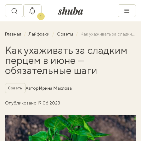
1
Главная
Лайфхаки
Советы
Как ухаживать за сладким перцем в июне — обязательные шаги
Как ухаживать за сладким
перцем в июне —
обязательные шаги
Рубрика
Автор
Ирина Маслова
Советы
Опубликовано:
19.06.2023