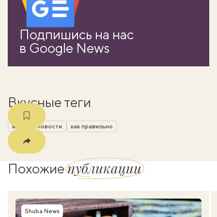
вать
Подпишись на нас
k
в Google News
мма
Вкусные теги
вкусные новости
как правильно
публикации
Похожие
Shuba News