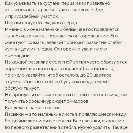
Как ухаживать за кустами перца и как правильно
их пасынковать, рассказывают на канале
Дом
и приусадебный участок
.
Цветки на кустах сладкого перца
Именно в июне маленький белый цветок появляется
на верхушке куста. Называется он королевским. Его
советуют срезать, ведь он тормозит развитие стебля
куста и других плодов. Осторожно удалите его
ножницами.
На каждой развилке скелетной ветви часто образуются
коронные цветки второго порядка. Если их много,
то смело удаляйте, чтоб осталось до 20 цветков
в сумме. Именно столько будущих плодов может
обслужить куст.
Не пропустите
также советы от опытного хозяина, как
получить хороший урожай помидоров
.
Как делать пасынкование
Пасынки — это маленькие листья, появляющиеся между
большими листьями и стеблем. Все пасынки, выросшие
до первого разветвления стебля, нужно удалить. Так все