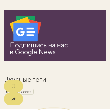
вать
Подпишись на нас
k
в Google News
мма
Вкусные теги
вкусные новости