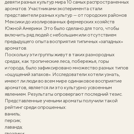
девяти разных культур мира 10 самых распространенных
ароматов. Участниками эксперимента стали
представители разных культур — от городских районов
Мексики до изолированных фермерских хозяйств
Южной Америки. Это было сделано для того, чтобы
включить ряд людей с небольшим или отсутствием
предыдущего опыта восприятия типичных «западных»
ароматов.
Поскольку эти группы живут в таких разнородных
средах, как тропические леса, побережья, горы
и города, было зафиксировано множество разных типов
«ощущений запахов». Исследователи хотели узнать,
имеют ли люди во всем мире одинаковое восприятие
ароматов, является ли это культурно усвоенным
явлением. Результаты опровергают последний тезис.
Представленные учеными ароматы получили такой
рейтинг среди опрошенных:
ваниль;
персик;
лаванда;
гвоздики;