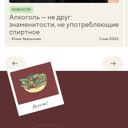
Рубрика
НОВОСТИ
Алкоголь — не друг:
знаменитости, не употребляющие
спиртное
Автор
Юлия Зверькова
3 мая 2022
Обратно
Впере
Вкусно!