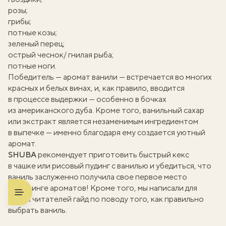
розы;
грибы;
потные козы;
зеленый перец;
острый чеснок/ гнилая рыба;
потные ноги.
Победитель — аромат ванили — встречается во многих
красных и белых винах, и, как правило, вводится
в процессе выдержки — особенно в бочках
из американского дуба. Кроме того, ванильный сахар
или экстракт является незаменимым ингредиентом
в выпечке — именно благодаря ему создается уютный
аромат.
SHUBA
рекомендует приготовить
быстрый кекс
в чашке
или
рисовый пудинг с ванилью
и убедиться, что
ваниль заслуженно получила свое первое место
в рейтинге ароматов! Кроме того, мы написали для
наших читателей гайд по поводу того,
как правильно
выбрать ваниль
.