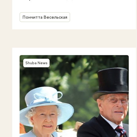
Автор
Пончитта Весельская
Shuba News