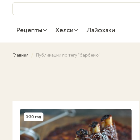
Рецепты
Хелси
Лайфхаки
Главная
Публикации по тегу "барбекю"
3:30 год
Время приготовления