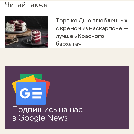
Читай также
Торт ко Дню влюбленных
с кремом из маскарпоне —
лучше «Красного
бархата»
вать
Подпишись на нас
k
в Google News
мма