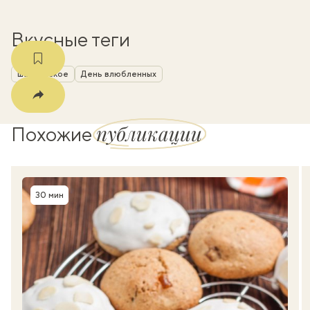
Вкусные теги
шампанское
День влюбленных
публикации
Похожие
30 мин
Время приготовления