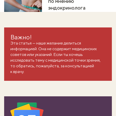
по мнению
эндокринолога
Важно!
Эта статья — наше желание делиться
информацией. Она не содержит медицинских
советов или указаний. Если ты хочешь
исследовать тему с медицинской точки зрения,
то обратись, пожалуйста, за консультацией
к врачу.