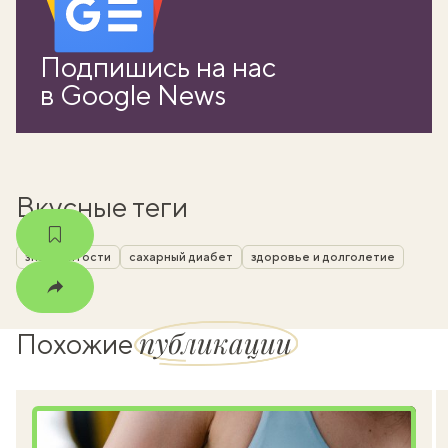
вать
Подпишись на нас
k
в Google News
мма
Вкусные теги
знаменитости
сахарный диабет
здоровье и долголетие
публикации
Похожие