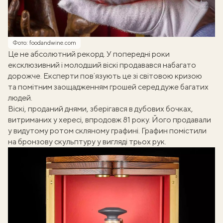
Фото: foodandwine.com
Це не абсолютний рекорд. У попередні роки
ексклюзивний і молодший віскі продавався набагато
дорожче. Експерти повʼязують це зі світовою кризою
та помітним заощадженням грошей серед дуже багатих
людей.
Віскі, проданий днями, зберігався в дубових бочках,
витриманих у хересі, впродовж 81 року. Його продавали
у видутому ротом скляному графині. Графин помістили
на бронзову скульптуру у вигляді трьох рук.