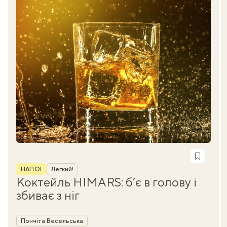
Рубрика
НАПОЇ
Легкий!
Коктейль HIMARS: б’є в голову і
збиває з ніг
Автор
Пончіта Весельська