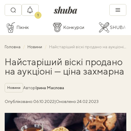
1
Пікнік
Конкурси
SHUBA C
Головна
Новини
Найстаріший віскі продано на аукціоні — ціна захмарна
Найстаріший віскі продано
на аукціоні — ціна захмарна
Рубрика
Автор
Ірина Маслова
Новини
Опубліковано:
06.10.2022
|
Оновлено:
24.02.2023