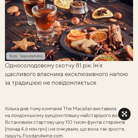
Фото: Depositphotos
Односолодовому скотчу 81 рік. Імʼя
щасливого власника ексклюзивного напою
за традицією не повідомляється.
Кілька днів тому
компанія The Macallan виставила
на лондонському аукціоні пляшку найстарішого віскі
.
Встановили стартову ціну 110 тисяч фунтів стерлінгів
(понад 4,6 млн грн) і не очікували, що вона так зросте,
пишуть
Foodandwine.com
.