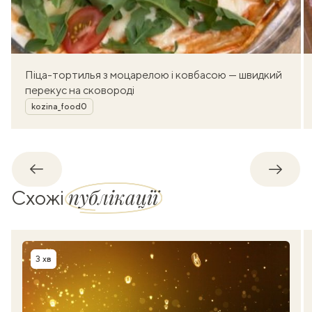
Піца-тортилья з моцарелою і ковбасою — швидкий
перекус на сковороді
Автор
kozina_food0
Назад
Впере
публікації
Схожі
3 хв
Час приготування