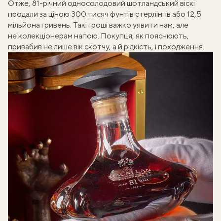
Отже, 81-річний односолодовий шотландський віскі
продали за ціною 300 тисяч фунтів стерлінгів або 12,5
мільйона гривень. Такі гроші важко уявити нам, але
не колекціонерам напою. Покупця, як пояснюють,
привабив не лише вік скотчу, а й рідкість, і походження.