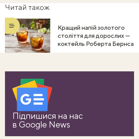
Читай також
Кращий напій золотого
століття для дорослих —
коктейль Роберта Бернса
ати
Підпишися на нас
k
в Google News
m