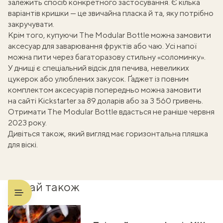
залежить спосіб конкретного застосування. Є кілька
варіантів кришки — це звичайна пласка й та, яку потрібно
закручувати.
Крім того, купуючи The Modular Bottle можна замовити
аксесуар для заварювання фруктів або чаю. Усі напої
можна пити через багаторазову стильну «соломинку».
У днищі є спеціальний відсік для печива, невеликих
цукерок або улюблених закусок. Ґаджет із повним
комплектом аксесуарів попередньо можна замовити
на сайті Kickstarter за 89 доларів або за 3 560 гривень.
Отримати The Modular Bottle вдасться не раніше червня
2023 року.
Дивіться також, який вигляд має
горизонтальна пляшка
для віскі
.
Читай також