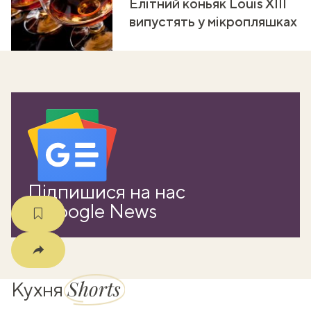
Елітний коньяк Louis XIII
випустять у мікропляшках
ати
k
m
Підпишися на нас
в Google News
Shorts
Кухня