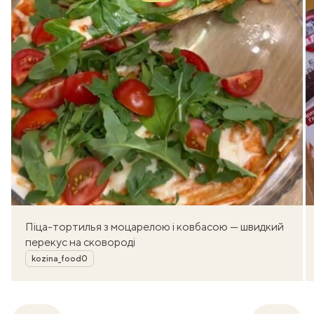
Піца-тортилья з моцарелою і ковбасою — швидкий
перекус на сковороді
Автор
kozina_food0