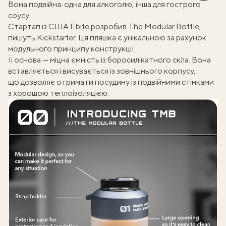
Вона подвійна: одна для алкоголю, інша для гострого
соусу.
Стартап із США Ebite розробив The Modular Bottle,
пишуть
Кickstarter
. Ця пляшка є унікальною за рахунок
модульного принципу конструкції.
Її основа — міцна ємність із боросилікатного скла. Вона
вставляється і висувається із зовнішнього корпусу,
що дозволяє отримати посудину із подвійними стінками
з хорошою теплоізоляцією.