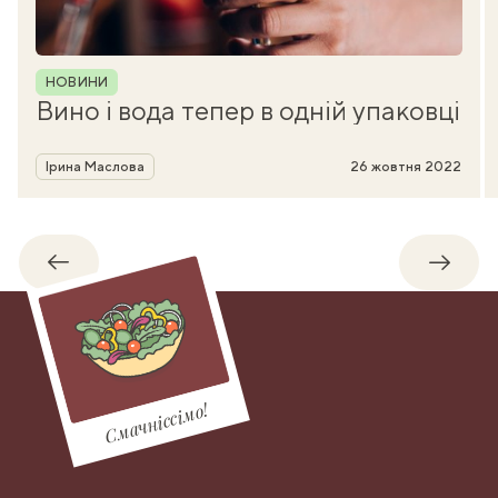
Рубрика
НОВИНИ
Вино і вода тепер в одній упаковці
Автор
Ірина Маслова
26 жовтня 2022
Назад
Впере
Смачніссімо!