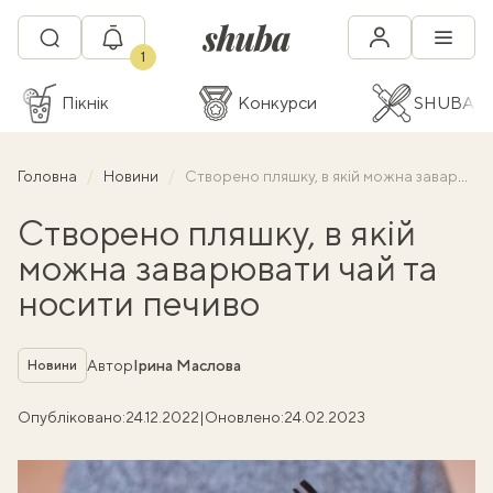
1
Пікнік
Конкурси
SHUBA C
Головна
Новини
Створено пляшку, в якій можна заварювати чай та носити печиво
Створено пляшку, в якій
можна заварювати чай та
носити печиво
Рубрика
Автор
Ірина Маслова
Новини
Опубліковано:
24.12.2022
|
Оновлено:
24.02.2023