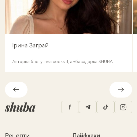
Ірина Заграй
Авторка блогу irina.cooks.it, амбасадорка SHUBA
Назад
Впере
facebook
telegram
tiktok
insta
Рецепти
Лайфхаки