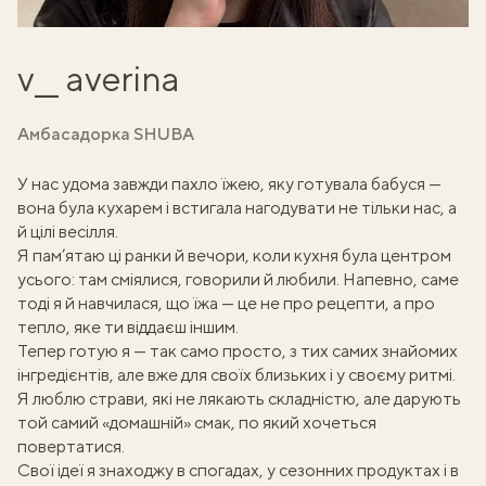
v__ averina
Амбасадорка SHUBA
У нас удома завжди пахло їжею, яку готувала бабуся —
вона була кухарем і встигала нагодувати не тільки нас, а
й цілі весілля.
Я пам’ятаю ці ранки й вечори, коли кухня була центром
усього: там сміялися, говорили й любили. Напевно, саме
тоді я й навчилася, що їжа — це не про рецепти, а про
тепло, яке ти віддаєш іншим.
Тепер готую я — так само просто, з тих самих знайомих
інгредієнтів, але вже для своїх близьких і у своєму ритмі.
Я люблю страви, які не лякають складністю, але дарують
той самий «домашній» смак, по який хочеться
повертатися.
Свої ідеї я знаходжу в спогадах, у сезонних продуктах і в