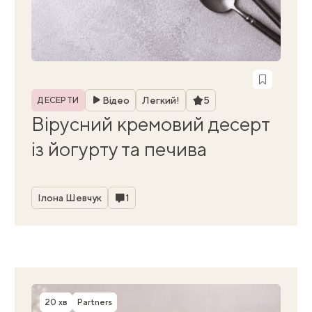
Рубрика
Рейтинг
Відео
Легкий!
5
ДЕСЕРТИ
Вірусний кремовий десерт
із йогурту та печива
Автор
Коментарі
Ілона Шевчук
1
20 хв
Partners
Час приготування