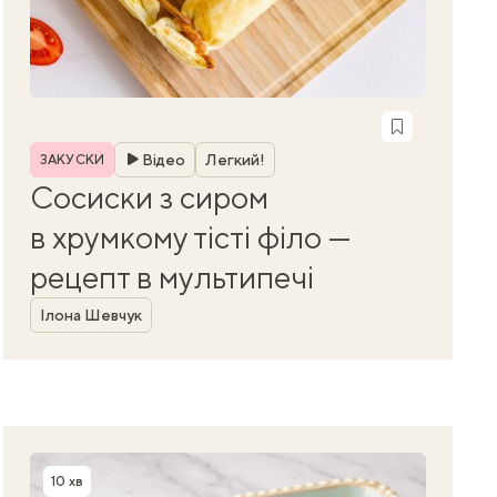
Рубрика
Відео
Легкий!
ЗАКУСКИ
Сосиски з сиром
в хрумкому тісті філо —
рецепт в мультипечі
Автор
Ілона Шевчук
10 хв
Час приготування