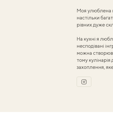
Моя улюблена ку
настільки багат
рівних дуже ск
На кухні я люб
несподівані інг
можна створюва
тому кулінарія 
захоплення, як
instagram