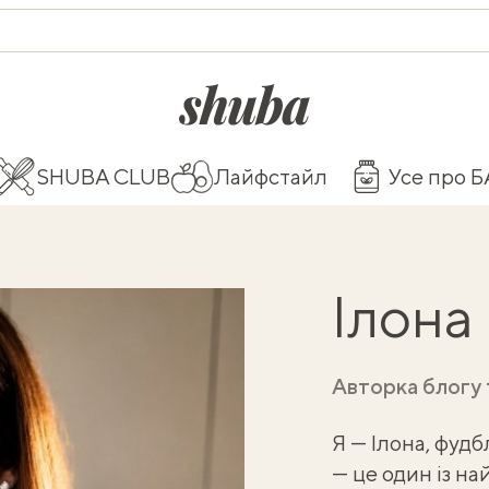
shuba.life
SHUBA CLUB
Лайфстайл
Усе про 
Ілона
Авторка блогу 
Я — Ілона, фудб
— це один із н