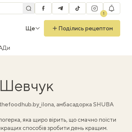
facebook
telegram
tiktok
instagram
RU
1
Ще
Поділись рецептом
БАДи
 Шевчук
thefoodhub.by_ilona, амбасадорка SHUBA
логерка, яка щиро вірить, що смачно поїсти
айкращих способів зробити день кращим.