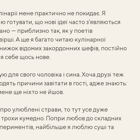
лінарії мене практично не покидає. Я
 готувати, що нові ідеї часто з’являються
ано — приблизно так, як у поетів
ірші. А ще я багато читаю кулінарної
книжок відомих закордонних шефів, постійно
я себе щось нове.
ю для свого чоловіка і сина. Хоча друзі теж
дять причини завітати в гості, адже знають:
мене ще ніхто не йшов.
про улюблені страви, то тут усе дуже
ь трохи кумедно. Попри любов до складних
спериментів, найбільше я люблю суші та