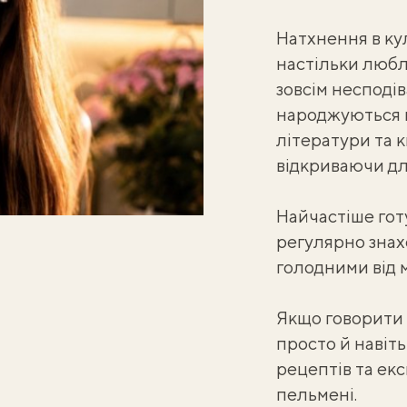
Натхнення в ку
настільки люблю
зовсім несподів
народжуються в
літератури та 
відкриваючи дл
Найчастіше готу
регулярно знахо
голодними від 
Якщо говорити 
просто й навіт
рецептів та ек
пельмені.