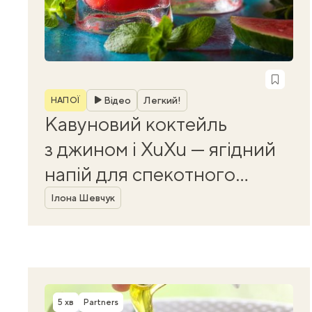
Рубрика
Відео
Легкий!
НАПОЇ
Кавуновий коктейль
з джином і XuXu — ягідний
напій для спекотного
Автор
вечора
Ілона Шевчук
5 хв
Partners
Час приготування