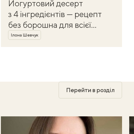
Йогуртовий десерт
з 4 інгредієнтів — рецепт
без борошна для всієї
Автор
родини
Ілона Шевчук
Перейти в розділ