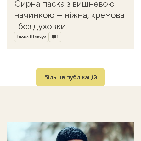
Сирна паска з вишневою
начинкою — ніжна, кремова
і без духовки
Автор
Коментарі
Ілона Шевчук
1
Більше публікацій