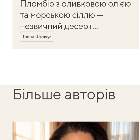
Пломбір з оливковою олією
та морською сіллю —
незвичний десерт
Автор
за 5 хвилин
Ілона Шевчук
Більше авторів