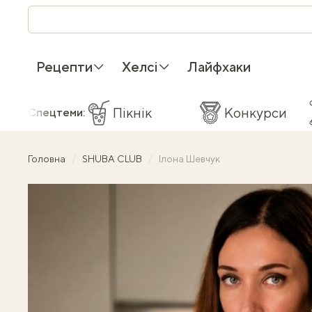
Рецепти
Хелсі
Лайфхаки
Пікнік
Конкурси
Спецтеми:
Головна
SHUBA CLUB
Ілона Шевчук