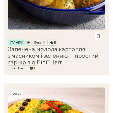
Рубрика
Рейтинг
5
ГАРНІРИ
Легкий!
Запечена молода картопля
з часником і зеленню — простий
гарнір від Лілії Цвіт
Автор
Коментарі
Лілія Цвіт
3
20 хв
Час приготування