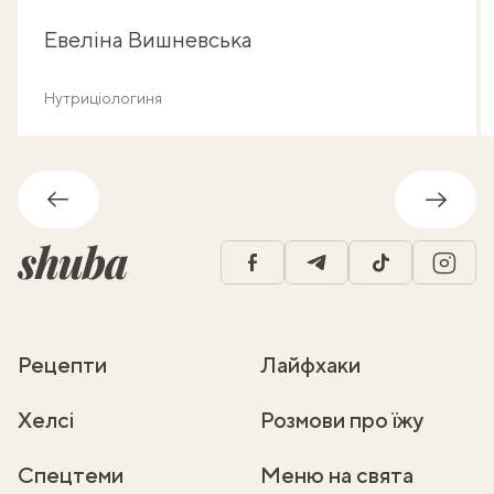
Евеліна Вишневська
Нутриціологиня
Назад
Впере
facebook
telegram
tiktok
insta
Рецепти
Лайфхаки
Хелсі
Розмови про їжу
Спецтеми
Меню на свята