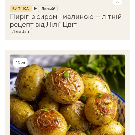
Рубрика
ВИПІЧКА
Легкий!
Пиріг із сиром і малиною — літній
рецепт від Лілії Цвіт
Автор
Лілія Цвіт
40 хв
Час приготування