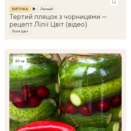
Рубрика
ВИПІЧКА
Легкий!
Тертий пляцок з чорницями —
рецепт Лілії Цвіт (відео)
Автор
Лілія Цвіт
40 хв
Час приготування