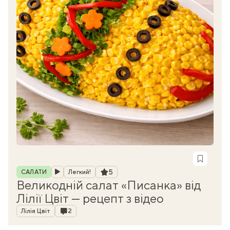
Рубрика
Рейтинг
5
САЛАТИ
Легкий!
Великодній салат «Писанка» від
Лілії Цвіт — рецепт з відео
Автор
Коментарі
Лілія Цвіт
2