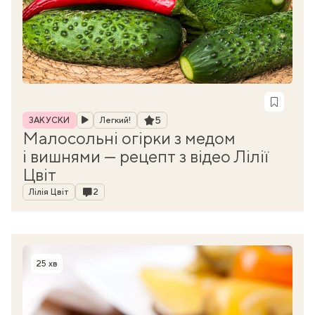
Рубрика
Рейтинг
5
ЗАКУСКИ
Легкий!
Малосольні огірки з медом
і вишнями — рецепт з відео Лілії
Цвіт
Автор
Коментарі
Лілія Цвіт
2
25 хв
Час приготування