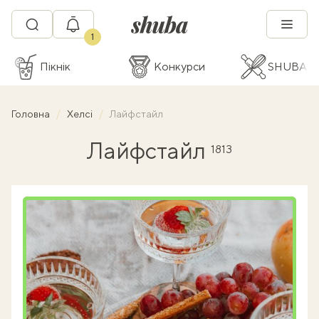
1
Пікнік
Конкурси
SHUBA C
Головна
Хелсі
Лайфстайл
Лайфстайл
1813