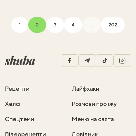
1
2
3
4
...
202
(current)
facebook
telegram
tiktok
insta
Рецепти
Лайфхаки
Хелсі
Розмови про їжу
Спецтеми
Меню на свята
Відеорецепти
Довідник