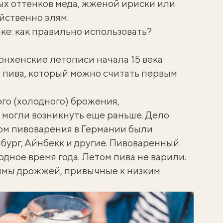
ых оттенков меда, жженой ириски или
ойственно элям.
ке: как правильно использовать?
юнхенские летописи начала 15 века
 пива, который можно считать первым
о (холодного) брожения,
 могли возникнуть еще раньше. Дело
тром пивоварения в Германии были
бург, Айнбекк и другие. Пивоваренный
одное время года. Летом пива не варили.
ммы дрожжей, привычные к низким