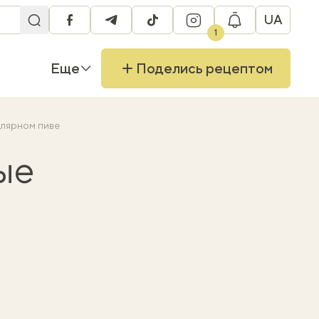
UA
facebook
telegram
tiktok
instagram
1
Еще
Поделись рецептом
улярном пиве
ые