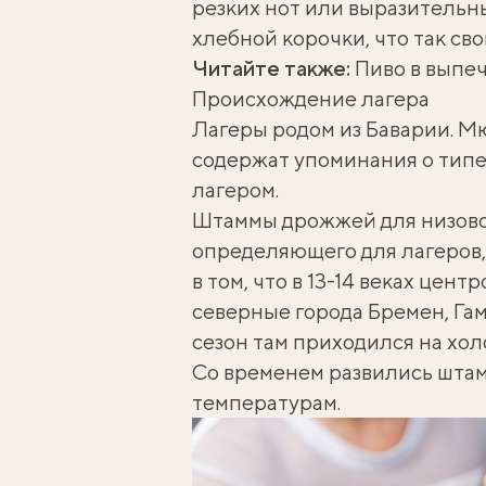
резких нот или выразительн
хлебной корочки, что так св
Читайте также:
Пиво в выпеч
Происхождение лагера
Лагеры родом из Баварии. М
содержат упоминания о типе
лагером.
Штаммы дрожжей для низовог
определяющего для лагеров,
в том, что в 13-14 веках цен
северные города Бремен, Гам
сезон там приходился на хол
Со временем развились шта
температурам.