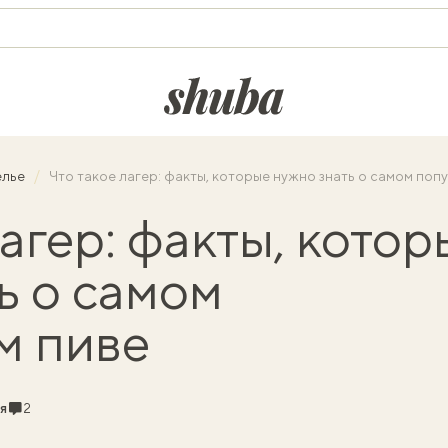
shuba.life
елье
Что такое лагер: факты, которые нужно знать о самом поп
лагер: факты, котор
ь о самом
м пиве
Комментарии
я
2