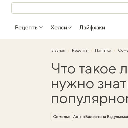
Рецепты
Хелси
Лайфхаки
Главная
Рецепты
Напитки
Сом
Что такое 
нужно знат
популярно
Рубрика
Сомелье
Автор
Валентина Вздульська