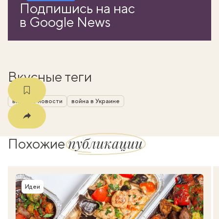
Подпишись на нас
k
в Google News
мма
Вкусные теги
вкусные новости
война в Украине
публикации
Похожие
Идеи