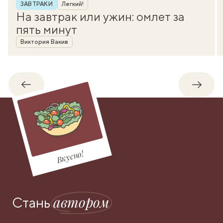
Рубрика
ЗАВТРАКИ
Легкий!
На завтрак или ужин: омлет за
пять минут
Автор
Виктория Вакив
Обратно
Впере
Вкусно!
автором
Стань