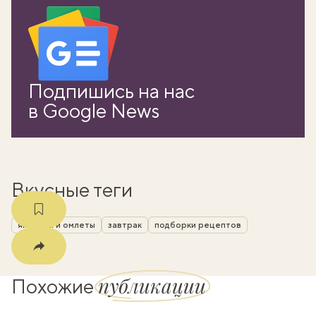
вать
Подпишись на нас
k
в Google News
мма
Вкусные теги
яичницы и омлеты
завтрак
подборки рецептов
публикации
Похожие