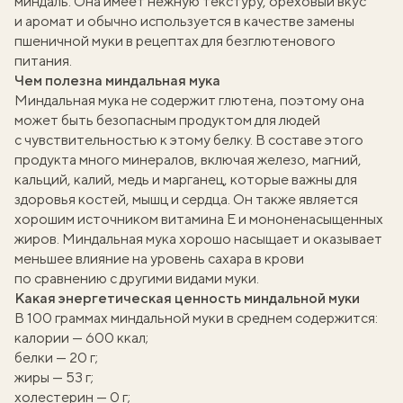
миндаль. Она имеет нежную текстуру, ореховый вкус
и аромат и обычно используется в качестве замены
пшеничной муки в рецептах для безглютенового
питания.
Чем полезна миндальная мука
Миндальная мука не содержит глютена, поэтому она
может быть безопасным продуктом для людей
с чувствительностью к этому белку. В составе этого
продукта много минералов, включая железо, магний,
кальций, калий, медь и марганец, которые важны для
здоровья костей, мышц и сердца. Он также является
хорошим источником витамина Е и мононенасыщенных
жиров. Миндальная мука хорошо насыщает и оказывает
меньшее влияние на уровень сахара в крови
по сравнению с другими видами муки.
Какая энергетическая ценность миндальной муки
В 100 граммах миндальной муки в среднем содержится:
калории — 600 ккал;
белки — 20 г;
жиры — 53 г;
холестерин — 0 г;