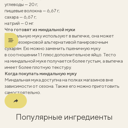
углеводы — 20 г;
пищевые волокна — 6,67 г;
сахара — 6,67 г;
натрий — 0 мг.
вать
Что готовят из миндальной муки
Миндальную муку используют в выпечке, она может
k
быть беззерновой альтернативой панировочным
сухарям. Ею можно заменить пшеничную муку
мма
в соотношении 1:1 плюс дополнительное яйцо. Тесто
на миндальной муке получается более густым, а выпечка
имеет более плотную текстуру.
Когда покупать миндальную муку
Миндальная мука доступна на полках магазинов вне
зависимости от сезона. Также его можно приготовить
самостоятельно.
Популярные ингредиенты