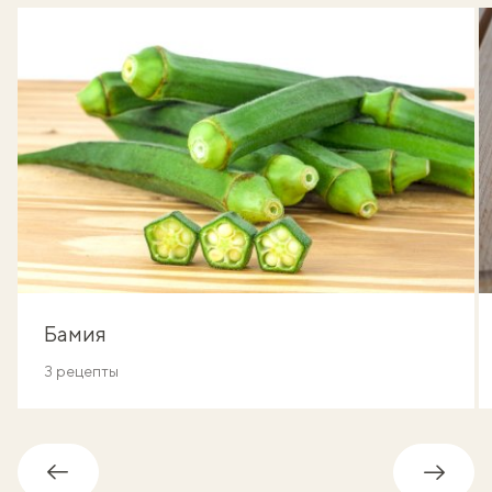
Бамия
3 рецепты
Обратно
Впере