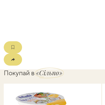
k
мма
«Сільпо»
Покупай в