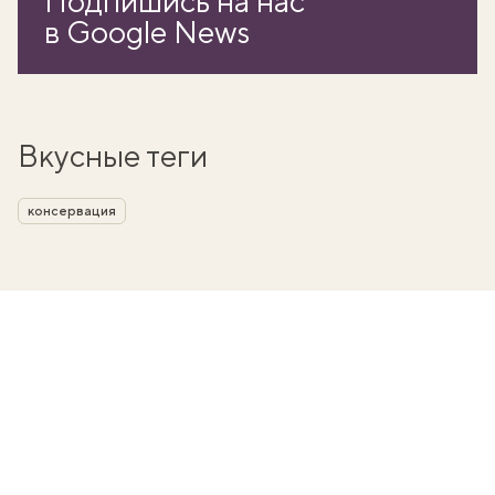
Подпишись на нас
в Google News
Вкусные теги
консервация
вать