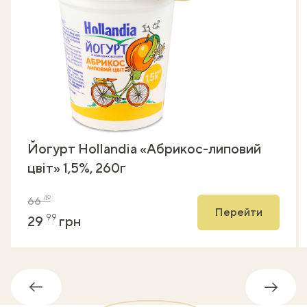
Йогурт Hollandia «Абрикос-липовий
цвіт» 1,5%, 260г
49
66
Перейти
99
29
грн
Обратно
Впере