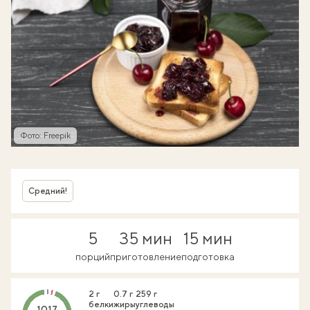
Фото: Freepik
Средний!
5
35 мин
15 мин
порций
приготовление
подготовка
2 г
0.7 г
259 г
белки
жиры
углеводы
1017