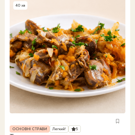
40 хв
Час приготування
Рубрика
Рейтинг
ОСНОВНІ СТРАВИ
Легкий!
5