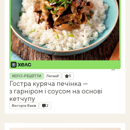
Рубрика
Рейтинг
ХЕЛСІ-РЕЦЕПТИ
Легкий!
5
Гостра куряча печінка —
з гарніром і соусом на основі
кетчупу
Автор
Коментарі
Вікторія Ваків
2