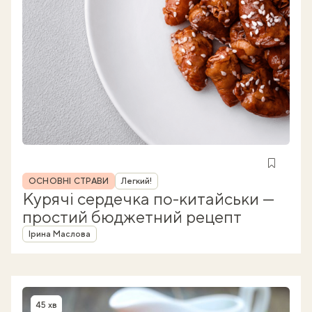
Рубрика
ОСНОВНІ СТРАВИ
Легкий!
Курячі сердечка по-китайськи —
простий бюджетний рецепт
Автор
Ірина Маслова
45 хв
Час приготування