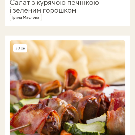
Салат з курячою печінкою
і зеленим горошком
Автор
Ірина Маслова
30 хв
Час приготування