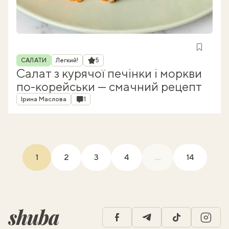
Рубрика
Рейтинг
САЛАТИ
Легкий!
5
Салат з курячої печінки і моркви
по-корейськи — смачний рецепт
Автор
Коментарі
Ірина Маслова
1
1
2
3
4
...
14
(current)
facebook
telegram
tiktok
insta