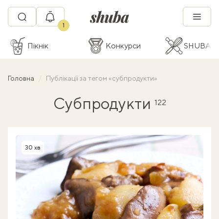
1
Пікнік
Конкурси
SHUBA C
Головна
Публікації за тегом «субпродукти»
Субпродукти
122
30 хв
Час приготування