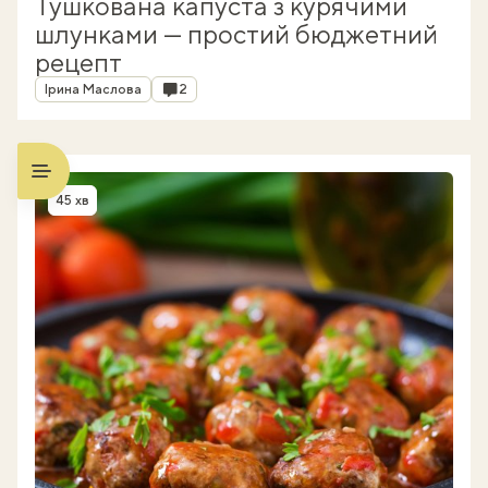
Тушкована капуста з курячими
шлунками — простий бюджетний
рецепт
Автор
Коментарі
Ірина Маслова
2
45 хв
Час приготування