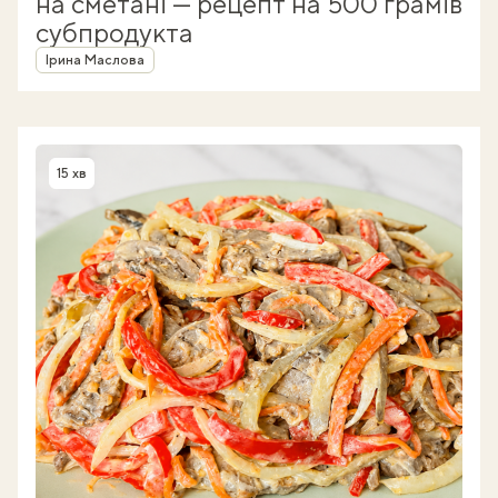
на сметані — рецепт на 500 грамів
субпродукта
Автор
Ірина Маслова
15 хв
Час приготування