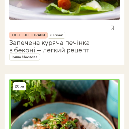
Рубрика
ОСНОВНІ СТРАВИ
Легкий!
Запечена куряча печінка
в беконі — легкий рецепт
Автор
Ірина Маслова
20 хв
Час приготування