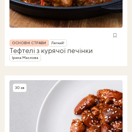
Рубрика
ОСНОВНІ СТРАВИ
Легкий!
Тефтелі з курячої печінки
Автор
Ірина Маслова
30 хв
Час приготування