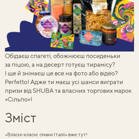
Обідаєш спагеті, обожнюєш посиденьки
за піцою, а на десерт готуєш тирамісу?
І ще й знімаєш це все на фото або відео?
Perfetto! Адже ти маєш усі шанси виграти
призи від SHUBA та власних торгових марок
«Сільпо»!
Зміст
«Власні-класні: смаки Італії» вже тут!