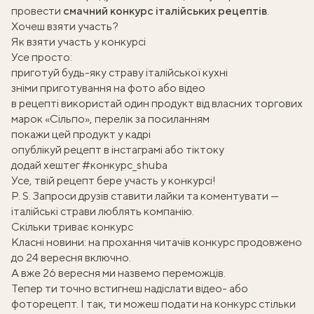
провести
смачний конкурс італійських рецептів
.
Хочеш взяти участь?
Як взяти участь у конкурсі
Усе просто:
приготуй будь-яку страву
італійської кухні
зніми приготування на фото або відео
в рецепті використай один продукт від власних торгових
марок «Сільпо»,
перелік за посиланням
покажи цей продукт у кадрі
опублікуй рецепт в інстаграмі або тіктоку
додай хештег #конкурс_shuba
Усе, твій рецепт бере участь у конкурсі!
P. S. Запроси друзів ставити лайки та коментувати —
італійські страви люблять компанію.
Скільки триває конкурс
Класні новини: на прохання читачів конкурс продовжено
до 24 вересня включно.
А вже 26 вересня ми назвемо переможців.
Тепер ти точно встигнеш надіслати відео- або
фоторецепт. І так, ти можеш подати на конкурс стільки