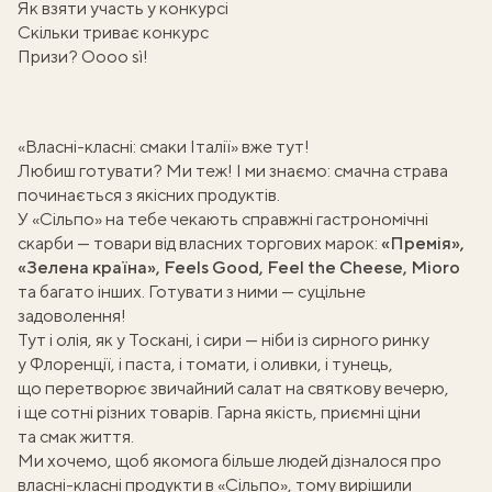
Як взяти участь у конкурсі
Скільки триває конкурс
Призи? Оооо sì!
«Власні-класні: смаки Італії» вже тут!
Любиш готувати? Ми теж! І ми знаємо: смачна страва
починається з якісних продуктів.
У «Сільпо» на тебе чекають справжні гастрономічні
скарби — товари від власних торгових марок:
«Премія»,
«Зелена країна», Feels Good, Feel the Cheese, Mioro
та багато інших. Готувати з ними — суцільне
задоволення!
Тут і олія, як у Тоскані, і сири — ніби із сирного ринку
у Флоренції, і паста, і томати, і оливки, і тунець,
що перетворює звичайний салат на святкову вечерю,
і ще сотні різних товарів. Гарна якість, приємні ціни
та смак життя.
Ми хочемо, щоб якомога більше людей дізналося про
власні-класні продукти в «Сільпо», тому вирішили