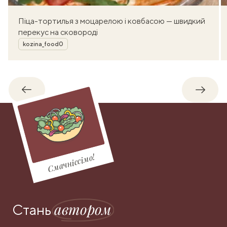
Піца-тортилья з моцарелою і ковбасою — швидкий
перекус на сковороді
Автор
kozina_food0
Назад
Впере
Смачніссімо!
автором
Стань