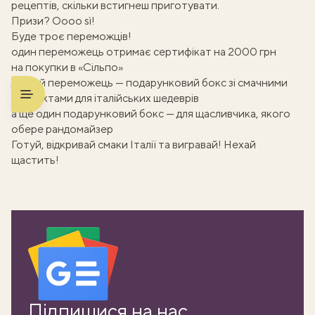
рецептів, скільки встигнеш приготувати.
Призи? Оооо sì!
Буде троє переможців!
один переможець отримає сертифікат на 2000 грн
на покупки в «Сільпо»
другий переможець — подарунковий бокс зі смачними
продуктами для італійських шедеврів
а ще один подарунковий бокс — для щасливчика, якого
обере рандомайзер
Готуй, відкривай смаки Італії та вигравай! Нехай
щастить!
ати
k
m
Підпишися на нас