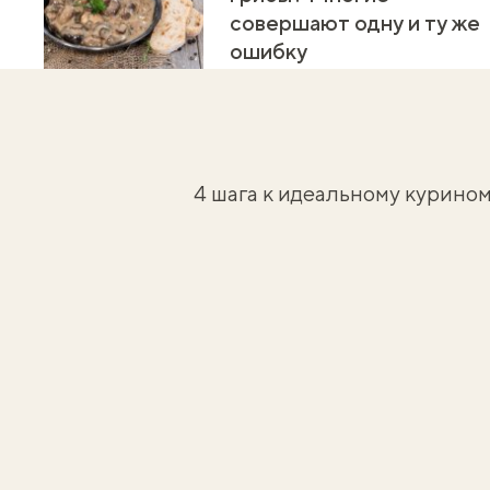
совершают одну и ту же
ошибку
4 шага к идеальному курином