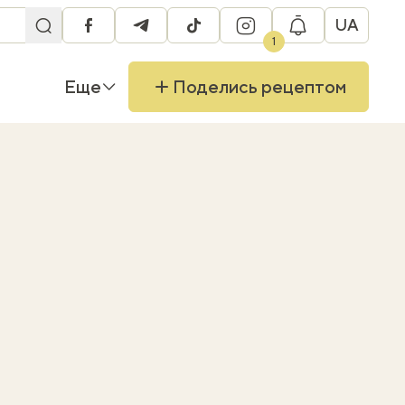
UA
facebook
telegram
tiktok
instagram
1
Еще
Поделись рецептом