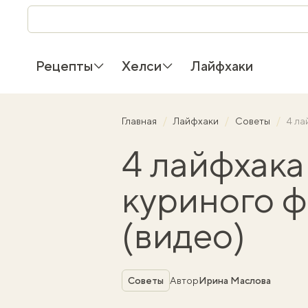
Рецепты
Хелси
Лайфхаки
Главная
Лайфхаки
Советы
4 ла
4 лайфхака
куриного ф
(видео)
Рубрика
Советы
Автор
Ирина Маслова