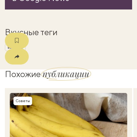
мма
Вкусные теги
выпечка
публикации
Похожие
Советы