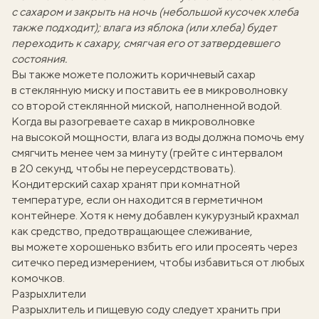
с сахаром и закрыть на ночь (небольшой кусочек хлеба
также подходит); влага из яблока (или хлеба) будет
переходить к сахару, смягчая его от затвердевшего
состояния.
Вы также можете положить коричневый сахар
в стеклянную миску и поставить ее в микроволновку
со второй стеклянной миской, наполненной водой.
Когда вы разогреваете сахар в микроволновке
на высокой мощности, влага из воды должна помочь ему
смягчить менее чем за минуту (грейте с интервалом
в 20 секунд, чтобы не переусердствовать).
Кондитерский сахар хранят при комнатной
температуре, если он находится в герметичном
контейнере. Хотя к нему добавлен кукурузный крахмал
как средство, предотвращающее слеживание,
вы можете хорошенько взбить его или просеять через
ситечко перед измерением, чтобы избавиться от любых
комочков.
Разрыхлители
Разрыхлитель и пищевую соду следует хранить при