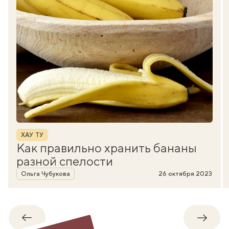
Рубрика
ХАУ ТУ
Как правильно хранить бананы
разной спелости
Автор
Ольга Чубукова
26 октября 2023
Обратно
Впере