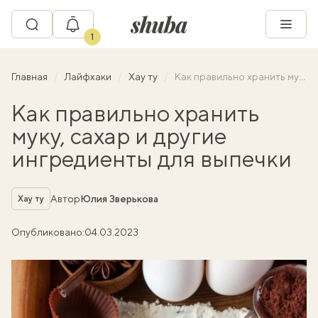
1
Главная
Лайфхаки
Хау ту
Как правильно хранить муку, сахар и другие ингредиенты для выпечки
Как правильно хранить
муку, сахар и другие
ингредиенты для выпечки
Рубрика
Автор
Юлия Зверькова
Хау ту
Опубликовано:
04.03.2023