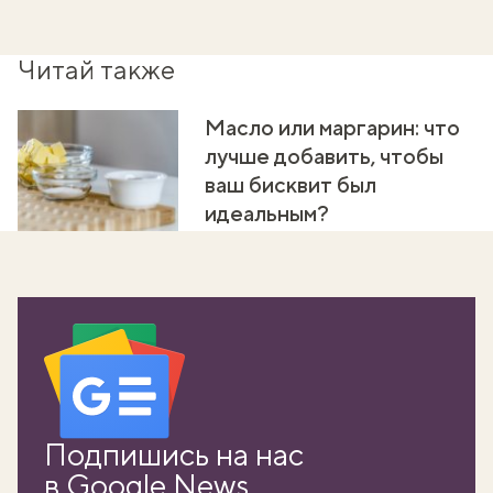
Читай также
Масло или маргарин: что
лучше добавить, чтобы
ваш бисквит был
идеальным?
вать
Подпишись на нас
k
в Google News