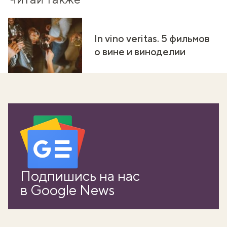
In vino veritas. 5 фильмов
о вине и виноделии
вать
Подпишись на нас
k
в Google News
мма