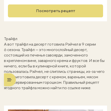
Посмотреть рецепт
Трайфл
А вот трайфл на десерт готовила Рэйчел в 9 серии
6 сезона. Трайфл — это многослойный десерт,
состоящий из печенья савоярди, замоченного
в крепленом вине, заварного крема и фруктов. И все бы
ничего, если бы в кулинарной книге, которой
пользовалась Рэйчел, не слиплись страницы, из-за чего
она приготовила десерт с кремом, вареньем, мясом
и консервированным горошком. Правильный рецепт
ягодного трайфла можно найти по ссылке ниже.