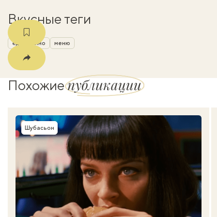
Вкусные теги
еда из кино
меню
публикации
Похожие
Шубасьон