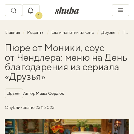
1
Главная
Рецепты
Еда и напитки из кино
Друзья
Пюре от Моники, соус от Чендлера: меню на День благодарения из сериала «Друзья»
Пюре от Моники, соус
от Чендлера: меню на День
благодарения из сериала
«Друзья»
Рубрика
Автор
Маша Сердюк
Друзья
Опубликовано:
23.11.2023