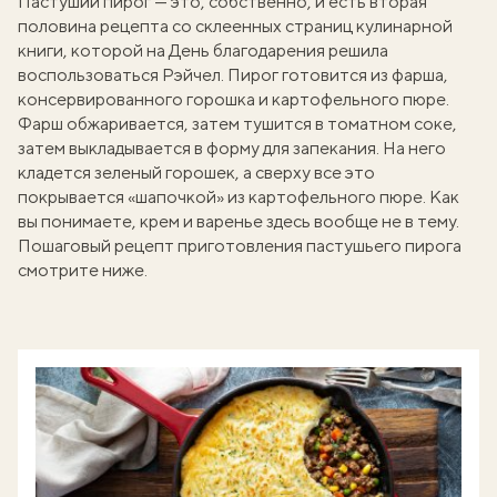
Пастуший пирог — это, собственно, и есть вторая
половина рецепта со склеенных страниц кулинарной
книги, которой на День благодарения решила
воспользоваться Рэйчел. Пирог готовится из фарша,
консервированного горошка и картофельного пюре.
Фарш обжаривается, затем тушится в томатном соке,
затем выкладывается в форму для запекания. На него
кладется зеленый горошек, а сверху все это
покрывается «шапочкой» из картофельного пюре. Как
вы понимаете, крем и варенье здесь вообще не в тему.
Пошаговый рецепт приготовления пастушьего пирога
смотрите ниже.