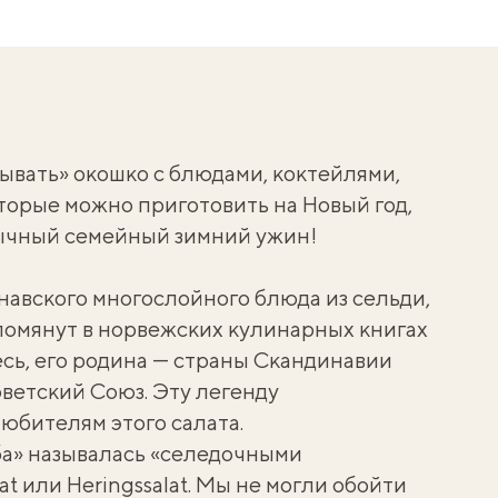
ывать» окошко с блюдами, коктейлями,
торые можно приготовить на Новый год,
бычный семейный зимний ужин!
навского многослойного блюда из сельди,
упомянут в норвежских кулинарных книгах
тесь, его родина — страны Скандинавии
оветский Союз. Эту легенду
юбителям этого салата.
а» называлась «селедочными
alat или Heringssalat. Мы не могли обойти