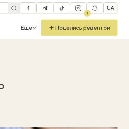
UA
facebook
telegram
tiktok
instagram
1
Еще
Поделись рецептом
ь