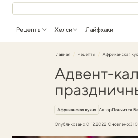
Рецепты
Хелси
Лайфхаки
Главная
Рецепты
Африканская ку
Адвент-кал
праздничны
Рубрика
Африканская кухня
Автор
Пончитта Ве
Опубликовано:
01.12.2022
|
Оновлено:
31.