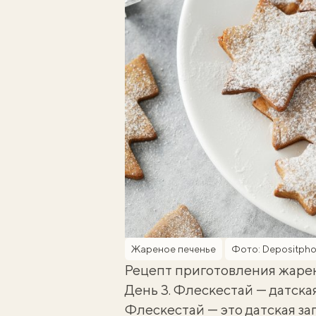
Жареное печенье
Фото: Depositpho
Рецепт приготовления жаре
День 3. Флескестай — датска
Флескестай — это датская за