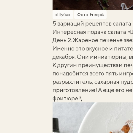
«Шуба»
Фото: Freepik
5 вариаций рецептов салата
Интересная подача салата «
День 2. Жареное печенье зв
Именно это вкусное и питате
декабря. Они миниатюрны, в
К другим преимуществам пече
понадобится всего пять ингр
разрыхлитель, сахарная пудр
приготовление! А еще его не 
фритюре!\