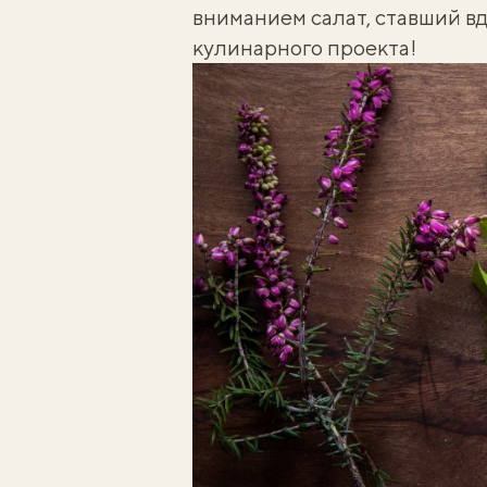
вниманием салат, ставший в
кулинарного проекта!