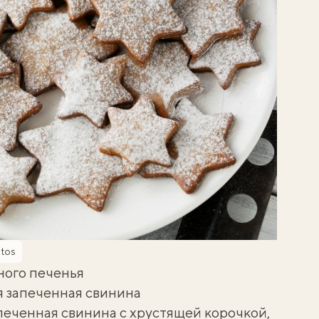
tos
ного печенья
я запеченная свинина
печенная свинина с хрустящей корочкой,