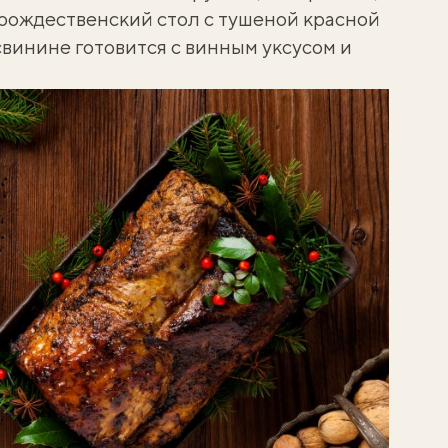
 рождественский стол с тушеной красной
 свинине готовится с винным уксусом и