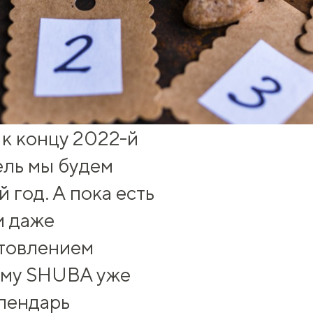
 к концу 2022-й
ель мы будем
 год. А пока есть
и даже
отовлением
ому SHUBA уже
алендарь