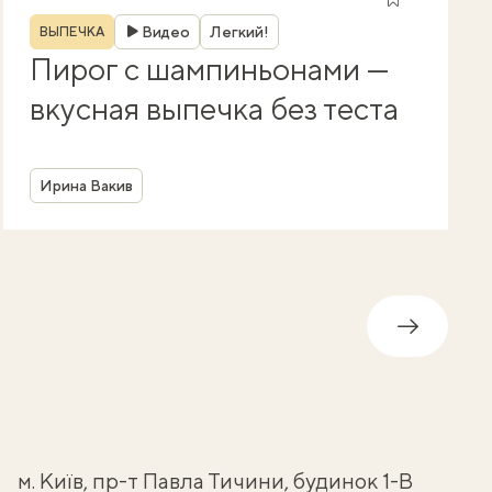
Рубрика
Видео
Легкий!
ВЫПЕЧКА
Пирог с шампиньонами —
вкусная выпечка без теста
Автор
Ирина Вакив
Дальше
м. Київ, пр-т Павла Тичини, будинок 1-В