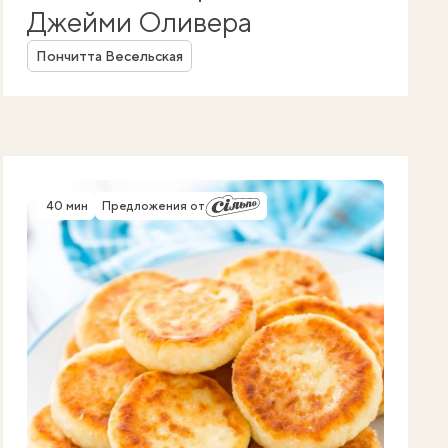
Джейми Оливера
Автор
Пончитта Весельская
40 мин
Предложения от
Время приготовления