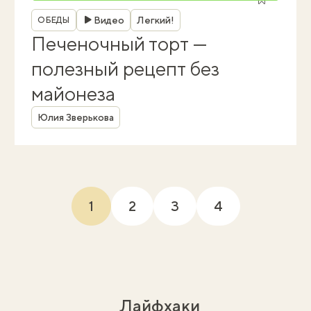
Рубрика
Видео
Легкий!
ОБЕДЫ
Печеночный торт —
полезный рецепт без
майонеза
Автор
Юлия Зверькова
1
2
3
4
(current)
Лайфхаки