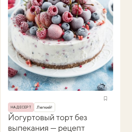
Рубрика
Легкий!
НА ДЕСЕРТ
Йогуртовый торт без
выпекания — рецепт