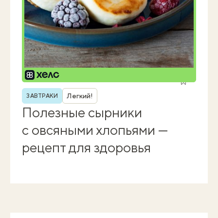
Рубрика
Легкий!
ЗАВТРАКИ
Полезные сырники
с овсяными хлопьями —
рецепт для здоровья