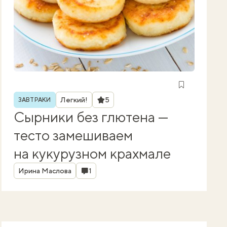
Рубрика
Рейтинг
Легкий!
5
ЗАВТРАКИ
Сырники без глютена —
тесто замешиваем
на кукурузном крахмале
Автор
Комментарии
Ирина Маслова
1