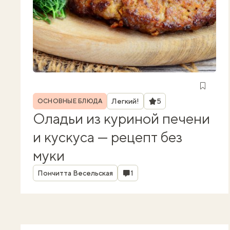
Рубрика
Рейтинг
Легкий!
5
ОСНОВНЫЕ БЛЮДА
Оладьи из куриной печени
и кускуса — рецепт без
муки
Автор
Комментарии
Пончитта Весельская
1