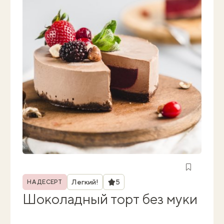
Рубрика
Рейтинг
Легкий!
5
НА ДЕСЕРТ
Шоколадный торт без муки