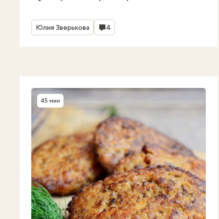
Автор
Комментарии
Юлия Зверькова
4
45 мин
Время приготовления