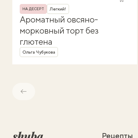
Рубрика
Легкий!
НА ДЕСЕРТ
Ароматный овсяно-
морковный торт без
глютена
Автор
Ольга Чубукова
Обратно
Рецепты