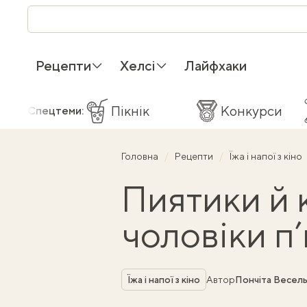
Рецепти
Хелсі
Лайфхаки
Пікнік
Конкурси
Спецтеми:
Головна
Рецепти
Їжа і напої з кіно
Пиятики й к
чоловіки п’
Рубрика
Їжа і напої з кіно
Автор
Пончіта Весель