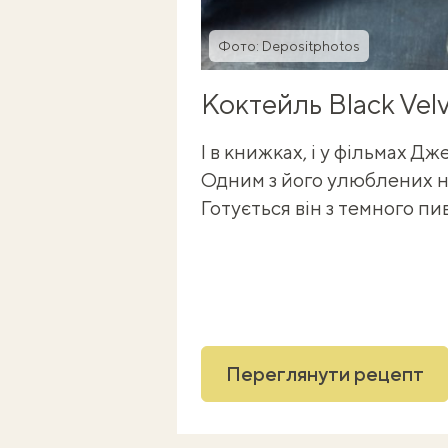
Фото: Depositphotos
Коктейль Black Vel
І в книжках, і у фільмах Дж
Одним з його улюблених на
Готується він з темного пи
Переглянути рецепт