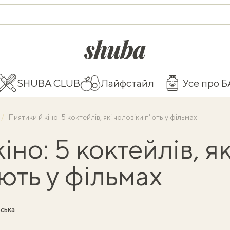
shuba.life
SHUBA CLUB
Лайфстайл
Усе про 
Пиятики й кіно: 5 коктейлів, які чоловіки п’ють у фільмах
іно: 5 коктейлів, як
ють у фільмах
ська