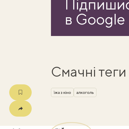
Підпишис
в Google
Смачні теги
їжа з кіно
алкоголь