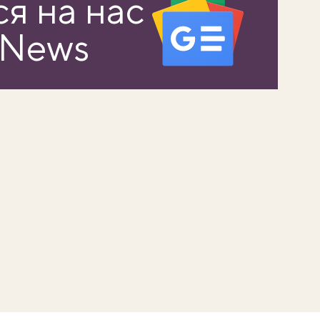
я на нас
 News