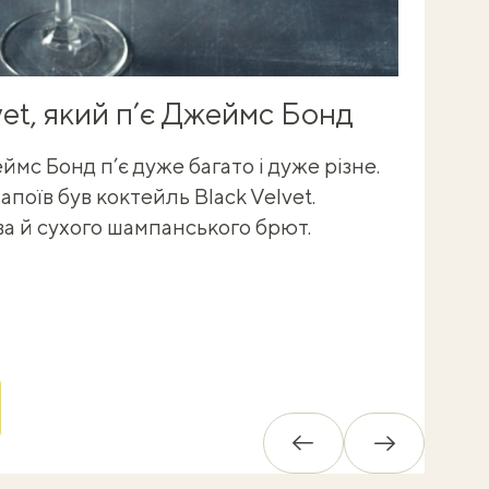
vet, який п’є Джеймс Бонд
еймс Бонд п’є дуже багато і дуже різне.
поїв був коктейль Black Velvet.
К
ва й сухого шампанського брют.
а
з
в
Назад
Вперед