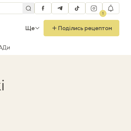
facebook
telegram
tiktok
instagram
RU
1
Ще
Поділись рецептом
БАДи
і