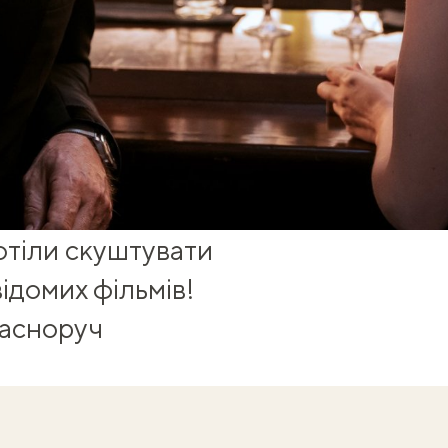
хотіли скуштувати
відомих фільмів!
ласноруч