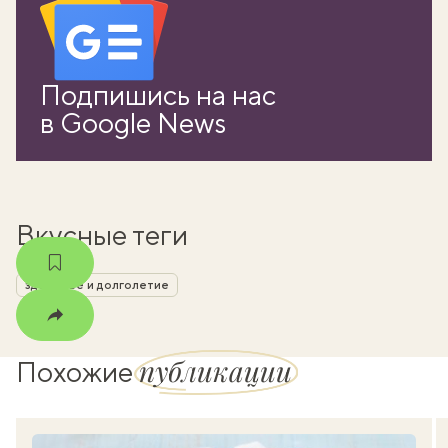
вать
Подпишись на нас
k
в Google News
мма
Вкусные теги
здоровье и долголетие
публикации
Похожие