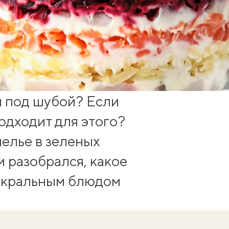
й под шубой
? Если
подходит для этого?
елье в зеленых
и разобрался, какое
сакральным блюдом