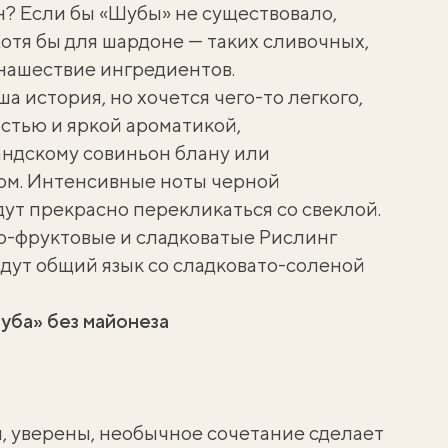
н? Если бы «Шубы» не существовало,
Хотя бы для шардоне — таких сливочных,
нашествие ингредиентов.
а история, но хочется чего-то легкого,
стью и яркой ароматикой,
андскому совиньон блану или
ом. Интенсивные ноты черной
ут прекрасно перекликаться со свеклой.
о-фруктовые и сладковатые Рислинг
дут общий язык со сладковато-соленой
уба» без майонеза
и, уверены, необычное сочетание сделает