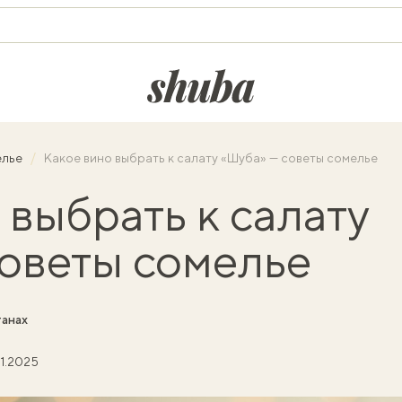
shuba.life
елье
Какое вино выбрать к салату «Шуба» — советы сомелье
 выбрать к салату
оветы сомелье
танах
11.2025