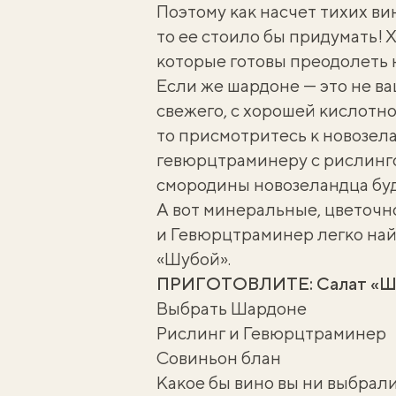
Поэтому как насчет тихих ви
то ее стоило бы придумать! 
которые готовы преодолеть 
Если же шардоне — это не ваш
свежего, с хорошей кислотно
то присмотритесь к новозел
гевюрцтраминеру с рислинг
смородины новозеландца буд
А вот минеральные, цветочн
и Гевюрцтраминер легко най
«Шубой».
ПРИГОТОВЛИТЕ:
Салат «Ш
Выбрать Шардоне
Рислинг и Гевюрцтраминер
Совиньон блан
Какое бы вино вы ни выбрал