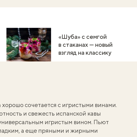
«Шуба» с семгой
в стаканах — новый
взгляд на классику
ба хорошо сочетается с игристыми винами.
отность и свежесть испанской кавы
 универсальным игристым вином. Пьют
сладким, а еще пряными и жирными