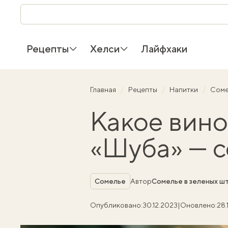
Рецепты
Хелси
Лайфхаки
Главная
Рецепты
Напитки
Сом
Какое вино
«Шуба» — с
Рубрика
Сомелье
Автор
Сомелье в зеленых ш
Опубликовано:
30.12.2023
|
Оновлено:
28.