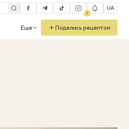
UA
facebook
telegram
tiktok
instagram
1
Еще
Поделись рецептом