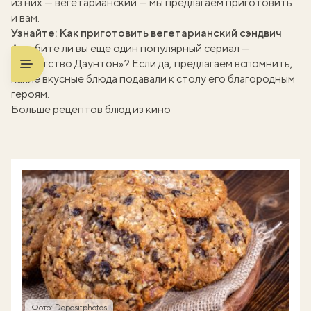
из них — вегетарианский — мы предлагаем приготовить
и вам.
Узнайте:
Как приготовить вегетарианский сэндвич
А любите ли вы еще один популярный сериал —
«Аббатство Даунтон»? Если да, предлагаем вспомнить,
какие вкусные блюда
подавали к столу его благородным
героям.
Больше рецептов блюд из кино
Фото: Depositphotos