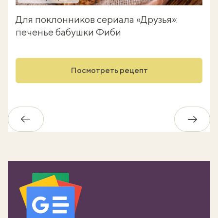
Для поклонников сериала «Друзья»:
печенье бабушки Фиби
Посмотреть рецепт
Обратно
Впере
вать