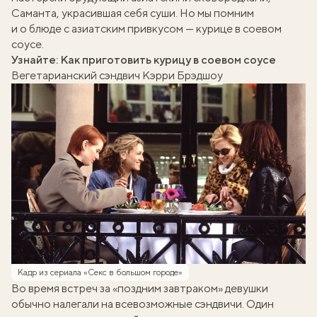
Саманта, украсившая себя суши. Но мы помним
и о блюде с азиатским привкусом — курице в соевом
соусе.
Узнайте:
Как приготовить курицу в соевом соусе
Вегетарианский сэндвич Кэрри Брэдшоу
Кадр из сериала «Секс в большом городе»
Во время встреч за «поздним завтраком» девушки
обычно налегали на всевозможные сэндвичи. Один