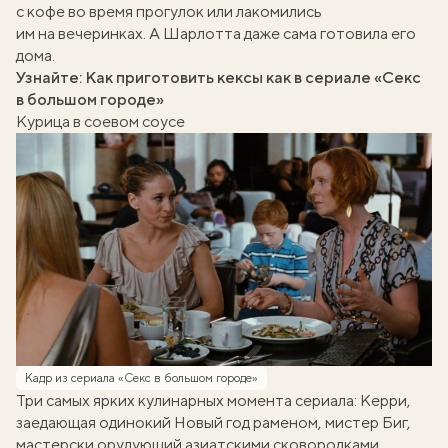
с кофе во время прогулок или лакомились
им на вечеринках. А Шарлотта даже сама готовила его
дома.
Узнайте:
Как приготовить кексы как в сериале «Секс
в большом городе»
Курица в соевом соусе
Кадр из сериала «Секс в большом городе»
Три самых ярких кулинарных момента сериала: Керри,
заедающая одинокий Новый год раменом, мистер Биг,
мастерски орудующий азиатскими сковородками,