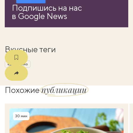
Подпишись на нас
k
в Google News
мма
Вкусные теги
еда из кино
публикации
Похожие
30 мин
Время приготовления