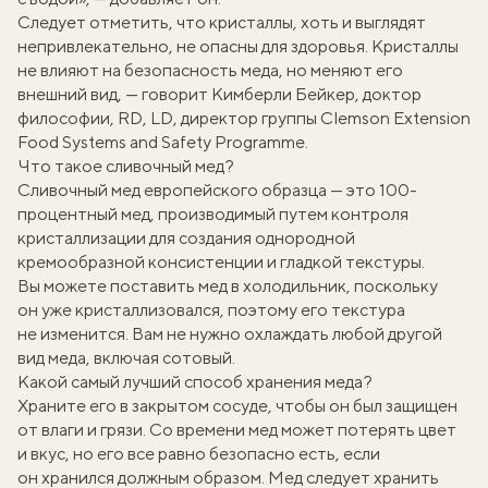
Следует отметить, что кристаллы, хоть и выглядят
непривлекательно, не опасны для здоровья. Кристаллы
не влияют на безопасность меда, но меняют его
внешний вид, — говорит Кимберли Бейкер, доктор
философии, RD, LD, директор группы Clemson Extension
Food Systems and Safety Programme.
Что такое сливочный мед?
Сливочный мед европейского образца — это 100-
процентный мед, производимый путем контроля
кристаллизации для создания однородной
кремообразной консистенции и гладкой текстуры.
Вы можете поставить мед в холодильник, поскольку
он уже кристаллизовался, поэтому его текстура
не изменится. Вам не нужно охлаждать любой другой
вид меда, включая сотовый.
Какой самый лучший способ хранения меда?
Храните его в закрытом сосуде, чтобы он был защищен
от влаги и грязи. Со времени мед может потерять цвет
и вкус, но его все равно безопасно есть, если
он хранился должным образом. Мед следует хранить