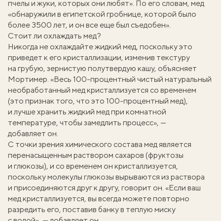
пчелы и жуки, которых они любят». По его словам, мед
«обнаружили в египетской гробнице, которой было
более 3500 лет, и он все еще был съедобен».
Стоит ли охлаждать мед?
Никогда не охлаждайте жидкий мед, поскольку это
приведет к его кристаллизации, изменив текстуру
на грубую, зернистую полутвердую кашу, объясняет
Мортимер. «Весь 100-процентный чистый натуральный
необработанный мед кристаллизуется со временем
(это признак того, что это 100-процентный мед),
и лучше хранить жидкий мед при комнатной
температуре, чтобы замедлить процесс», —
добавляет он.
С точки зрения химического состава мед является
перенасыщенным раствором сахаров (фруктозы
и глюкозы), и со временем он кристаллизуется,
поскольку молекулы глюкозы вырываются из раствора
и присоединяются друг к другу, говорит он. «Если ваш
мед кристаллизуется, вы всегда можете повторно
разредить его, поставив банку в теплую миску
с водой», — добавляет он.