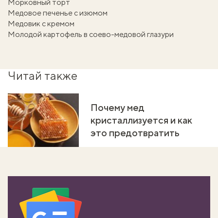
Морковный торт
Медовое печенье с изюмом
Медовик с кремом
Молодой картофель в соево-медовой глазури
Читай также
Почему мед
кристаллизуется и как
это предотвратить
вать
k
мма