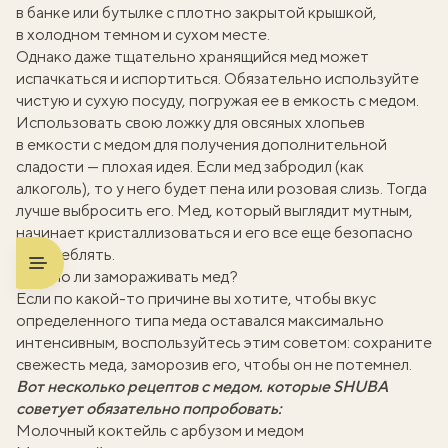
в банке или бутылке с плотно закрытой крышкой,
в холодном темном и сухом месте.
Однако даже тщательно хранящийся мед может
испачкаться и испортиться. Обязательно используйте
чистую и сухую посуду, погружая ее в емкость с медом.
Использовать свою ложку для овсяных хлопьев
в емкости с медом для получения дополнительной
сладости — плохая идея. Если мед забродил (как
алкоголь), то у него будет пена или розовая слизь. Тогда
лучше выбросить его. Мед, который выглядит мутным,
начинает кристаллизоваться и его все еще безопасно
употреблять.
Можно ли замораживать мед?
Если по какой-то причине вы хотите, чтобы вкус
определенного типа меда оставался максимально
интенсивным, воспользуйтесь этим советом: сохраните
свежесть меда, заморозив его, чтобы он не потемнел.
Вот несколько рецептов с медом. которые SHUBA
советует обязательно попробовать:
Молочный коктейль с арбузом и медом