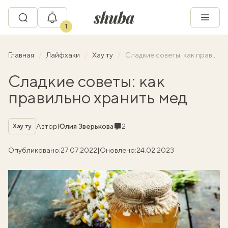
1
Главная
Лайфхаки
Хау ту
Сладкие советы: как правильно хранить мед
Сладкие советы: как
правильно хранить мед
Рубрика
Комментарии
Автор
Юлия Зверькова
2
Хау ту
Опубликовано:
27.07.2022
|
Оновлено:
24.02.2023