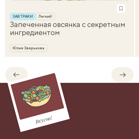
Рубрика
ЗАВТРАКИ
Легкий!
Запеченная овсянка с секретным
ингредиентом
Автор
Юлия Зверькова
Обратно
Впере
Вкусно!