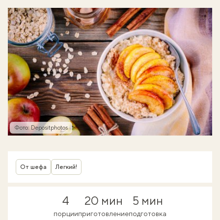
Фото: Depositphotos
От шефа
Легкий!
4
20 мин
5 мин
порции
приготовление
подготовка