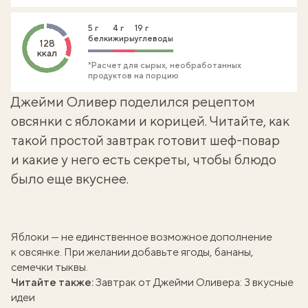
5 г
4 г
19 г
белки
жиры
углеводы
128
ккал
*Расчет для сырых, необработанных
продуктов на порцию
Джейми Оливер поделился рецептом
овсянки с яблоками и корицей. Читайте, как
такой простой завтрак готовит шеф-повар
и какие у него есть секреты, чтобы блюдо
было еще вкуснее.
Яблоки — не единственное возможное дополнение
к овсянке. При желании добавьте ягоды, бананы,
семечки тыквы.
Читайте также:
Завтрак от Джейми Оливера: 3 вкусные
идеи