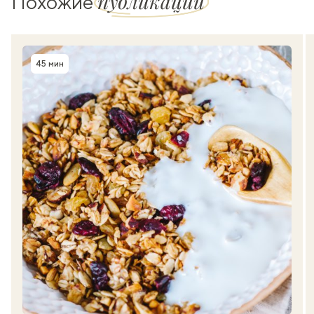
публикации
Похожие
45 мин
Время приготовления