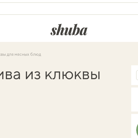
shuba.life
квы для мясных блюд
ива из клюквы
д