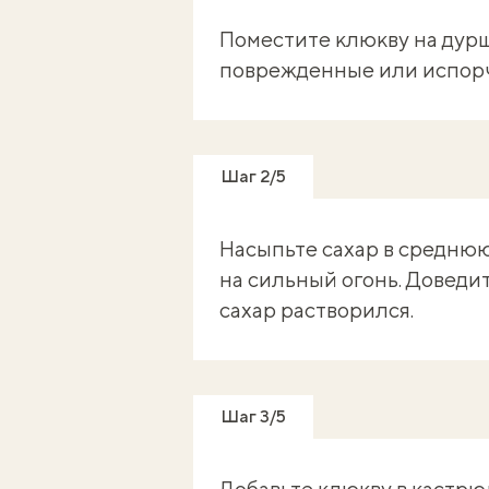
Поместите клюкву на дурш
поврежденные или испорч
Шаг 2/5
Насыпьте сахар в среднюю
на сильный огонь. Доведи
сахар растворился.
Шаг 3/5
Добавьте клюкву в кастрю