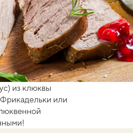
оус) из клюквы
? Фрикадельки или
клюквенной
нными!