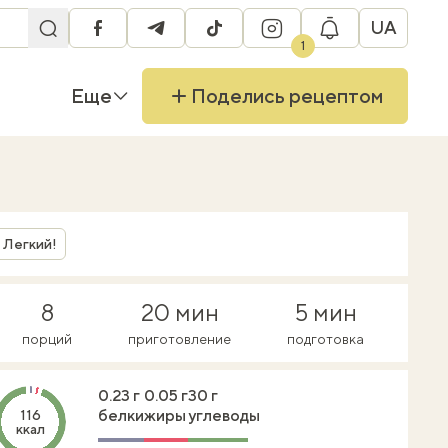
UA
facebook
telegram
tiktok
instagram
1
Еще
Поделись рецептом
Легкий!
8
20 мин
5 мин
порций
приготовление
подготовка
0.23 г
0.05 г
30 г
белки
жиры
углеводы
116
ккал