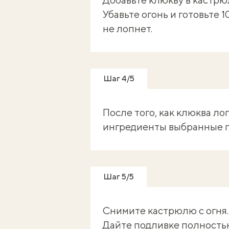
Убавьте огонь и готовьте 
не лопнет.
Шаг 4/5
После того, как клюква ло
ингредиенты выбранные по
Шаг 5/5
Снимите кастрюлю с огня.
Дайте подливке полность