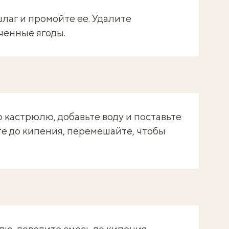
лаг и промойте ее. Удалите
енные ягоды.
 кастрюлю, добавьте воду и поставьте
те до кипения, перемешайте, чтобы
лю, доведите смесь до кипения.