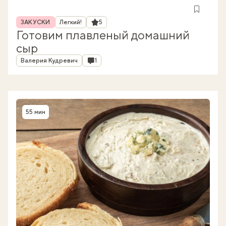
Рубрика
Рейтинг
ЗАКУСКИ
Легкий!
5
Готовим плавленый домашний
сыр
Автор
Комментарии
Валерия Кудревич
1
55 мин
Время приготовления