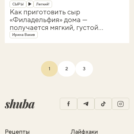
Рубрика
СЫРЫ
Легкий!
Как приготовить сыр
«Филадельфия» дома —
получается мягкий, густой
Автор
и кремовый
Ирина Вакив
1
2
3
(current)
facebook
telegram
tiktok
insta
Рецепты
Лайфхаки