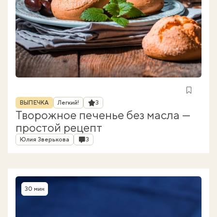
Рубрика
Рейтинг
ВЫПЕЧКА
Легкий!
3
Творожное печенье без масла —
простой рецепт
Автор
Комментарии
Юлия Зверькова
3
30 мин
Время приготовления