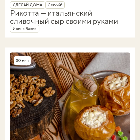
Рубрика
СДЕЛАЙ ДОМА
Легкий!
Рикотта — итальянский
сливочный сыр своими руками
Автор
Ирина Вакив
30 мин
Время приготовления