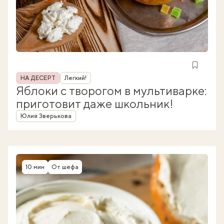
Рубрика
НА ДЕСЕРТ
Легкий!
Яблоки с творогом в мультиварке:
приготовит даже школьник!
Автор
Юлия Зверькова
10 мин
От шефа
Время приготовления