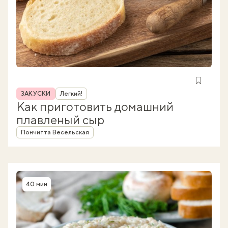
Рубрика
ЗАКУСКИ
Легкий!
Как приготовить домашний
плавленый сыр
Автор
Пончитта Весельская
40 мин
Время приготовления