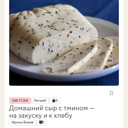
Рубрика
Рейтинг
ЗАКУСКИ
Легкий!
5
Домашний сыр с тмином —
на закуску и к хлебу
Автор
Комментарии
Ирина Вакив
1