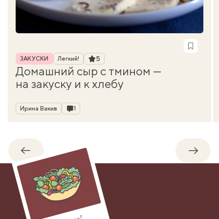
Рубрика
Рейтинг
5
ЗАКУСКИ
Легкий!
Домашний сыр с тмином —
на закуску и к хлебу
Автор
Комментарии
Ирина Вакив
1
Обратно
Впере