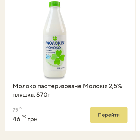
Молоко пастеризоване Молокія 2,5%
пляшка, 870г
99
75
Перейти
99
46
грн