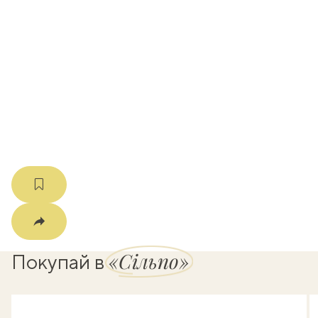
вать
k
мма
«Сільпо»
Покупай в