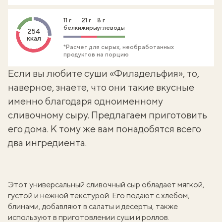
11 г
21 г
8 г
белки
жиры
углеводы
254
ккал
*Расчет для сырых, необработанных
продуктов на порцию
Если вы любите
суши «Филадельфия»
, то,
наверное, знаете, что они такие вкусные
именно благодаря одноименному
сливочному сыру. Предлагаем приготовить
его дома. К тому же вам понадобятся всего
два ингредиента.
Этот универсальный сливочный сыр обладает мягкой,
густой и нежной текстурой. Его подают с хлебом,
блинами, добавляют в салаты и десерты, также
используют в приготовлении суши и роллов.