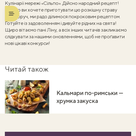
Кулінарії мережі «Сільпо». Дійсно народний рецепт!
А якщо ви хочете приготувати цю розкішну страву
власноруч, ми радо ділимося покроковим рецептом.
Готуйте із задоволенням і дивуйте рідних на свята!
Щиро вітаємо пані Ліну, а всіх інших читачів закликаємо
слідкувати за нашими оновленнями, щоб не проґавити
нові цікаві конкурси!
Читай також
Кальмари по-римськи —
хрумка закуска