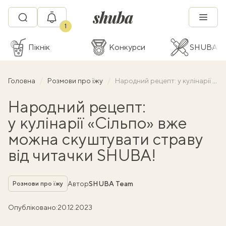
1
Пікнік
Конкурси
SHUBA C
Головна
Розмови про їжу
Народний рецепт: у кулінарії «Сільпо» вже можна скуштувати страву від читачки SHUBA!
Народний рецепт:
у кулінарії «Сільпо» вже
можна скуштувати страву
від читачки SHUBA!
Рубрика
Автор
SHUBA Team
Розмови про їжу
Опубліковано:
20.12.2023