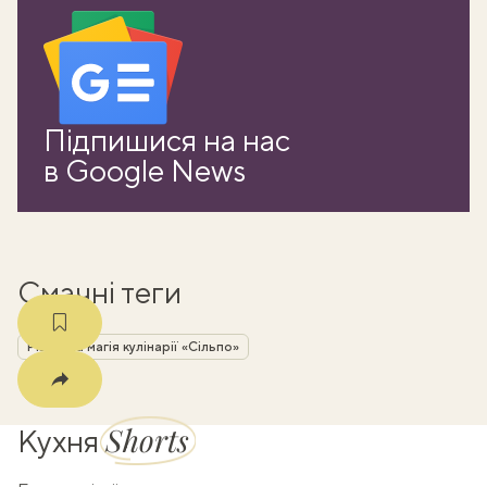
ати
Підпишися на нас
k
в Google News
m
Смачні теги
Різдвяна магія кулінарії «Сільпо»
Shorts
Кухня