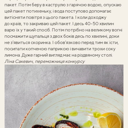
пакет. Потім беру в каструлю з гарячою водою, опускаю
цей пакет потихеньку, і вода поступово допомагає
витісняти повітря з цього пакета. І коли доходжу
до країв, то закриваю цей пакет. І десь 40-50 хвилин
варю їх у такий спосіб. Потім потрібно на великому вогні
посмажити щупальця з двох боків десь по хвилині, доки
не з’явиться скоринка. І обов’язково перед тим як їсти,
посипати копченою паприкою і вичавити трохи соку
лимона. Дуже гарний вигляд має на різдвяному столі.
Ліна Сакевич, переможниця конкурсу