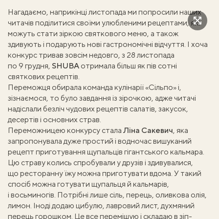
Нагадаємо, наприкінці листопада
ми попросили наших
читачів
поділитися своїми улюбленими рецептами, які
можуть стати зіркою святкового меню, а також
здивують і подарують нові гастрономічні відчуття. І хоча
конкурс тривав зовсім недовго, з 28 листопада
по 9 грудня,
SHUBA
отримала більш як пів сотні
святкових рецептів.
Переможця обирала команда кулінарії «Сільпо» і,
зізнаємося, то було завдання із зірочкою, адже читачі
надіслали безліч чудових рецептів салатів, закусок,
десертів і основних страв.
Переможницею конкурсу
стала
Ліна Сакевич
, яка
запропонувала дуже простий і водночас вишуканий
рецепт приготування щупальців гігантського кальмара.
Цю страву колись спробували у друзів і здивувалися,
що ресторанну їжу можна приготувати вдома. У такий
спосіб можна готувати щупальця й кальмарів,
і восьминогів. Потрібні лише сіль, перець, оливкова олія,
лимон. Іноді додаю цибулю, лавровий лист, духмяний
перець горошком. Це все перемішую і складаю в зіп-