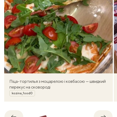
Піца-тортилья з моцарелою і ковбасою — швидкий
перекус на сковороді
Автор
kozina_food0