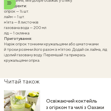
поєднання, яке добре освіжає у спеку.
Інгредієнти:
огірок — ½ шт.
лайм — 1 шт.
м’ята — 8 листочків
газована вода — 200 мл
лід — 1 склянка
Приготування:
Наріж огірок тонкими кружальцями або шматочками
й трохи розімни його разом із м’ятою. Додай сік лайма, лід
і долий газовану воду. Перемішай та прикрась
кружальцями огірка.
Читай також
Освіжаючий коктейль
з огірком та чилі з Оахаки