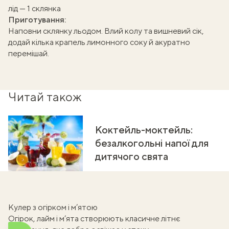
лід — 1 склянка
Приготування:
Наповни склянку льодом. Влий колу та вишневий сік,
додай кілька крапель лимонного соку й акуратно
перемішай.
Читай також
Коктейль-моктейль:
безалкогольні напої для
дитячого свята
Кулер з огірком і м’ятою
Огірок, лайм і м’ята створюють класичне літнє