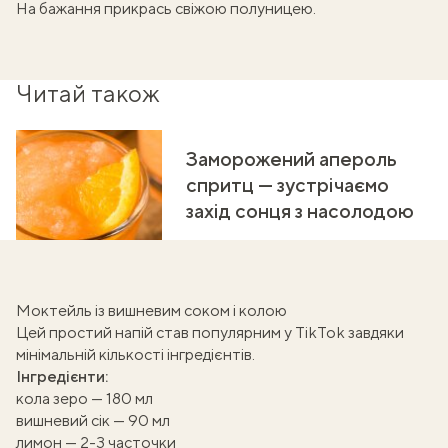
На бажання прикрась свіжою полуницею.
Читай також
Заморожений апероль
спритц — зустрічаємо
захід сонця з насолодою
Моктейль із вишневим соком і колою
Цей простий
напій
став популярним у TikTok завдяки
мінімальній кількості інгредієнтів.
Інгредієнти:
кола зеро — 180 мл
вишневий сік — 90 мл
лимон — 2-3 часточки