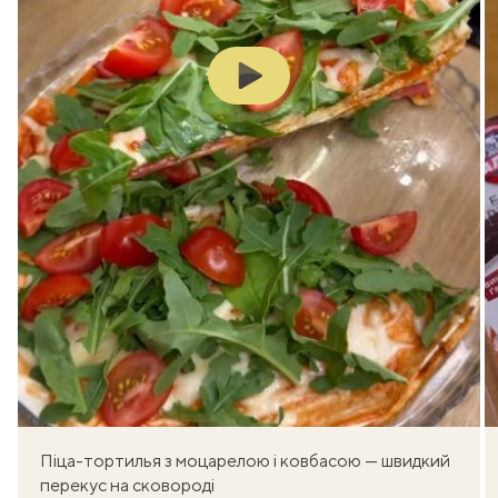
Play
Піца-тортилья з моцарелою і ковбасою — швидкий
перекус на сковороді