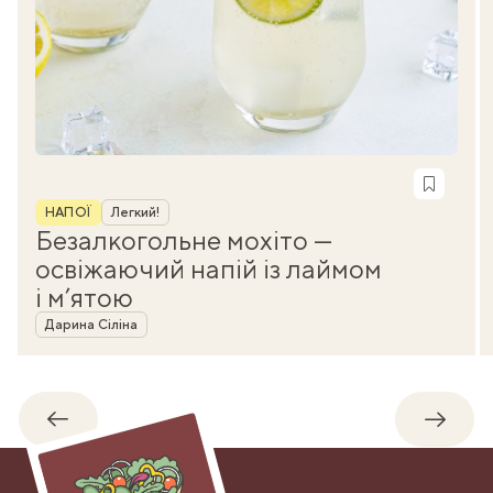
Рубрика
НАПОЇ
Легкий!
Безалкогольне мохіто —
освіжаючий напій із лаймом
і м’ятою
Автор
Дарина Сіліна
Назад
Впере