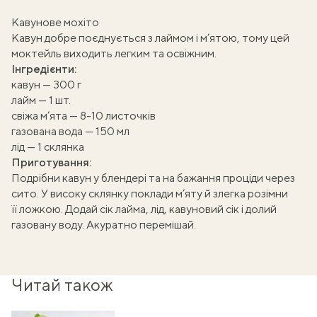
Кавунове мохіто
Кавун добре поєднується з лаймом і м’ятою, тому цей
моктейль виходить легким та освіжним.
Інгредієнти:
кавун — 300 г
лайм — 1 шт.
свіжа м’ята — 8-10 листочків
газована вода — 150 мл
лід — 1 склянка
Приготування:
Подрібни кавун у блендері та на бажання проціди через
сито. У високу склянку поклади м’яту й злегка розімни
її ложкою. Додай сік лайма, лід, кавуновий сік і долий
газовану воду. Акуратно перемішай.
Читай також