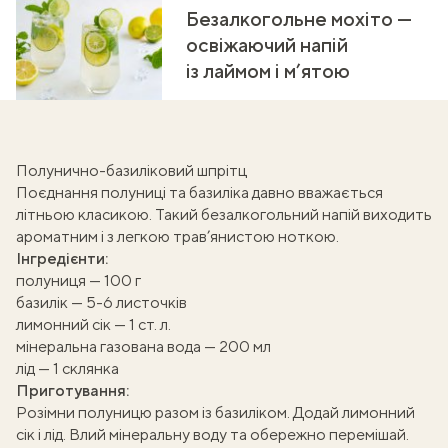
Безалкогольне мохіто —
освіжаючий напій
із лаймом і м’ятою
Полунично-базиліковий шпрітц
Поєднання полуниці та базиліка давно вважається
літньою класикою. Такий
безалкогольний напій
виходить
ароматним і з легкою трав’янистою ноткою.
Інгредієнти:
полуниця — 100 г
базилік — 5-6 листочків
лимонний сік — 1 ст. л.
мінеральна газована вода — 200 мл
лід — 1 склянка
Приготування:
Розімни полуницю разом із базиліком. Додай лимонний
сік і лід. Влий мінеральну воду та обережно перемішай.