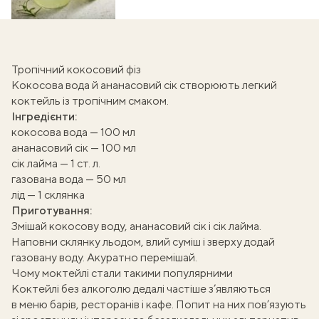
Тропічний кокосовий фіз
Кокосова вода й ананасовий сік створюють
легкий
коктейль
із тропічним смаком.
Інгредієнти:
кокосова вода — 100 мл
ананасовий сік — 100 мл
сік лайма — 1 ст. л.
газована вода — 50 мл
лід — 1 склянка
Приготування:
Змішай кокосову воду, ананасовий сік і сік лайма.
Наповни склянку льодом, влий суміш і зверху додай
газовану воду. Акуратно перемішай.
Чому моктейлі стали такими популярними
Коктейлі без алкоголю дедалі частіше з’являються
в меню барів, ресторанів і кафе. Попит на них пов’язують