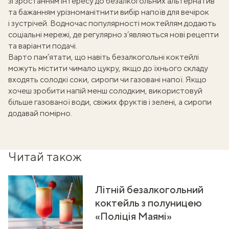
зі зростанням інтересу до безалкогольних альтернатив
та бажанням урізноманітнити вибір напоїв для вечірок
і зустрічей. Водночас популярності моктейлям додають
соціальні мережі, де регулярно з’являються нові рецепти
та варіанти подачі.
Варто пам’ятати, що навіть безалкогольні коктейлі
можуть містити чимало цукру, якщо до їхнього складу
входять солодкі соки, сиропи чи газовані напої. Якщо
хочеш зробити напій менш солодким, використовуй
більше газованої води, свіжих фруктів і зелені, а сиропи
додавай помірно.
Читай також
Літній безалкогольний
коктейль з полуницею
«Поліція Маямі»