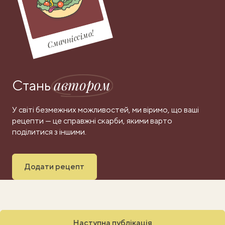
Смачніссімо!
автором
Стань
У світі безмежних можливостей, ми віримо, що ваші
рецепти — це справжні скарби, якими варто
поділитися з іншими.
Додати рецепт
Наступна публікація