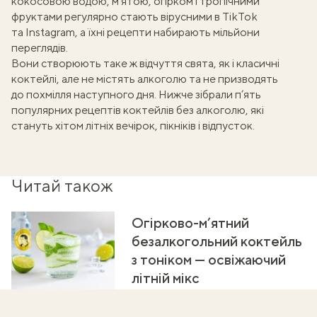
кокосовою водою, м’ятою, огірком і тропічними
фруктами регулярно стають вірусними в TikTok
та Instagram, а їхні рецепти набирають мільйони
переглядів.
Вони створюють таке ж відчуття свята, як і класичні
коктейлі
, але не містять алкоголю та не призводять
до похмілля наступного дня. Нижче зібрали п’ять
популярних рецептів коктейлів без алкоголю, які
стануть хітом літніх вечірок, пікніків і відпусток.
Читай також
Огірково-м’ятний
безалкогольний коктейль
з тоніком — освіжаючий
літній мікс