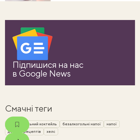
ати
Підпишися на нас
в Google News
k
m
Смачні теги
безалкогольний коктейль
безалкогольні напої
напої
добірки рецептів
хелс