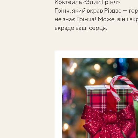
Коктейль «Злий Грінч»
Грінч, який вкрав Різдво — ге
не знає Грінча! Може, він і в
вкраде ваші серця.