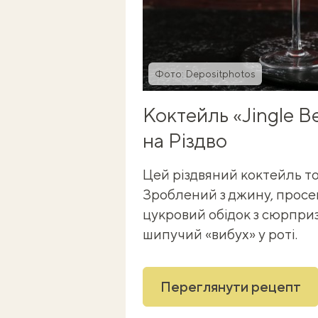
Фото: Depositphotos
Коктейль «Jingle Be
на Різдво
Цей різдвяний коктейль т
Зроблений з джину, просек
цукровий обідок з сюрпри
шипучий «вибух» у роті.
Переглянути рецепт