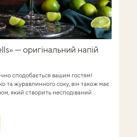
lls» — оригінальний напій
очно сподобається вашим гостям!
о та журавлинного соку, він також має
зом, який створить несподіваний