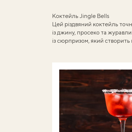
Коктейль Jingle Bells
Цей різдвяний коктейль точ
із джину, просеко та журавли
із сюрпризом, який створить 