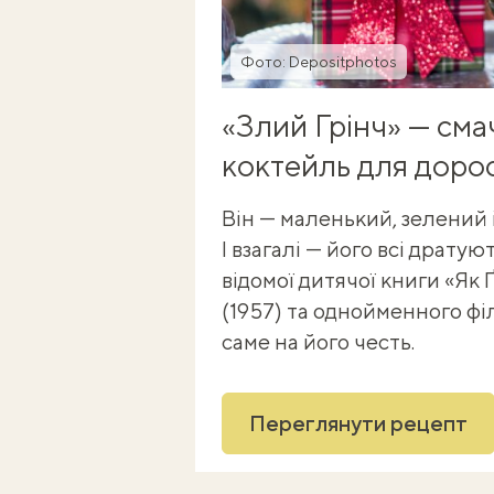
Фото: Depositphotos
«Злий Грінч» — сма
коктейль для дорос
Він — маленький, зелений і
І взагалі — його всі дратую
відомої дитячої книги «Як 
(1957) та однойменного фі
саме на його честь.
Переглянути рецепт