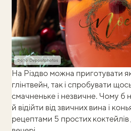
Фото: Depositphotos
На Різдво можна приготувати я
глінтвейн
, так і спробувати щос
смачненьке і незвичне. Чому б 
й відійти від звичних вина і кон
рецептами 5 простих коктейлів
вечері.