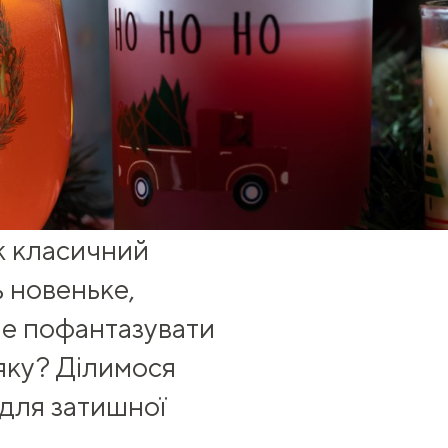
к
класичний
ь новеньке,
не пофантазувати
ьяку? Ділимося
 для затишної