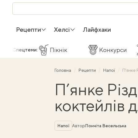
Рецепти
Хелсі
Лайфхаки
Пікнік
Конкурси
Спецтеми:
Головна
Рецепти
Напої
П’янке 
П’янке Різд
коктейлів 
Рубрика
Напої
Автор
Пончіта Весельська