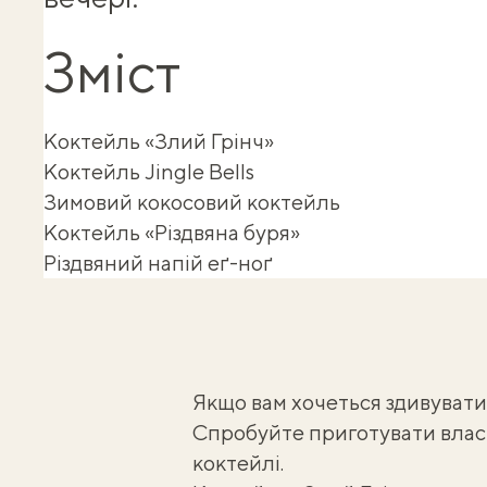
Зміст
Коктейль «Злий Грінч»
Коктейль Jingle Bells
Зимовий кокосовий коктейль
Коктейль «Різдвяна буря»
Різдвяний напій еґ-ноґ
Якщо вам хочеться здивувати
Спробуйте приготувати власн
коктейлі.