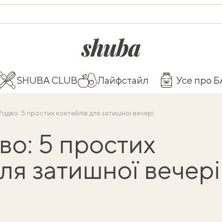
shuba.life
SHUBA CLUB
Лайфстайл
Усе про 
Різдво: 5 простих коктейлів для затишної вечері
во: 5 простих
для затишної вечері