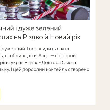
чний і дуже зелений
лих на Різдво й Новий рік
 дуже злий. І ненавидить свята.
ть, особливо діти. А ще — він герой
Ґрінч украв Різдво» Доктора Сьюза
льму. І цей дорослий коктейль створено