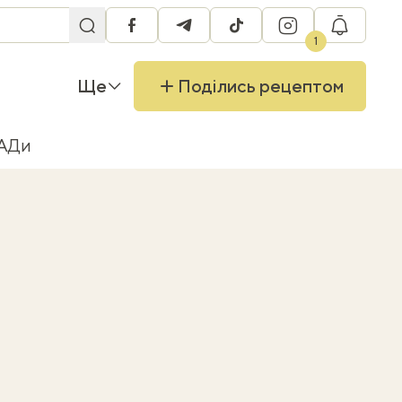
facebook
telegram
tiktok
instagram
RU
1
Ще
Поділись рецептом
БАДи