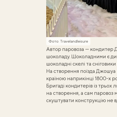
Фото: Тravelandleisure
Автор паровоза — кондитер Д
шоколаду. Шоколадними є дим
шоколадні скелі та сніговики
На створення поїзда Джошуа 
країною наприкінці 1800-х ро
Бригаді кондитерів із трьох 
на створення, а сам паровоз м
скуштувати конструкцію не вд