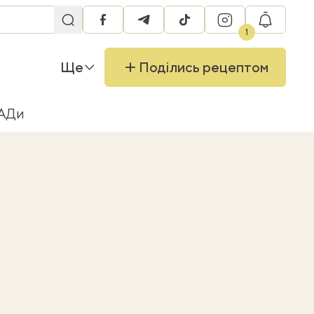
facebook
telegram
tiktok
instagram
RU
1
Ще
Поділись рецептом
БАДи