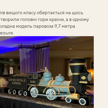
ів вищого класу обертається на щось
 створили головні гори країни
, а в одному
коладна модель паровоза 9,7 метра
eisure
.