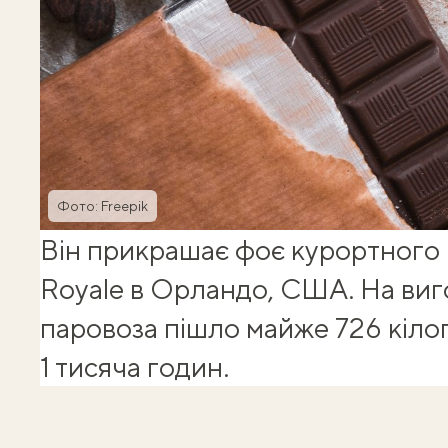
Фото: Freepik
Він прикрашає фоє курортного 
Royale в Орландо, США. На ви
паровоза пішло майже 726 кіло
1 тисяча годин.