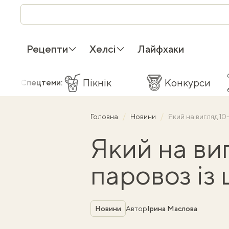
Рецепти
Хелсі
Лайфхаки
Пікнік
Конкурси
Спецтеми:
Головна
Новини
Який на вигляд 10
Який на ви
паровоз із 
Рубрика
Новини
Автор
Ірина Маслова