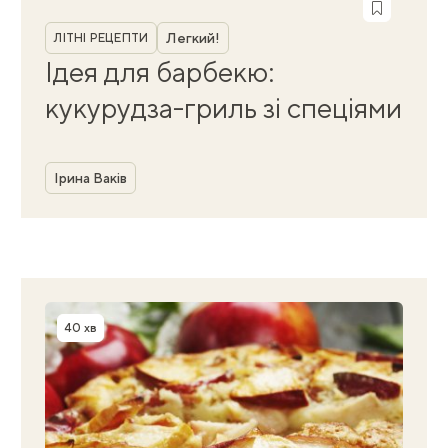
Рубрика
Легкий!
ЛІТНІ РЕЦЕПТИ
Ідея для барбекю:
кукурудза-гриль зі спеціями
Автор
Ірина Ваків
40 хв
Час приготування