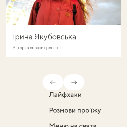
Ірина Якубовська
Авторка смачних рецептів
Назад
Вперед
Лайфхаки
Розмови про їжу
Меню на свята