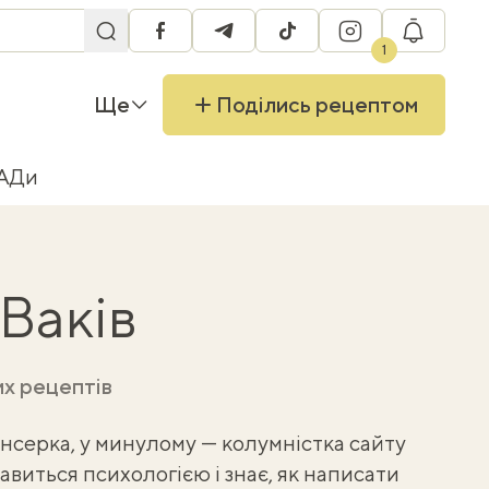
facebook
telegram
tiktok
instagram
RU
1
Ще
Поділись рецептом
БАДи
 Ваків
их рецептів
серка, у минулому — колумністка сайту
ікавиться психологією і знає, як написати