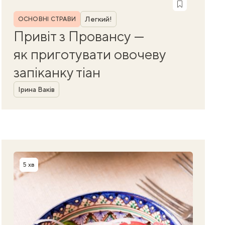
Рубрика
Легкий!
ОСНОВНІ СТРАВИ
Привіт з Провансу —
як приготувати овочеву
запіканку тіан
Автор
Ірина Ваків
5 хв
Час приготування