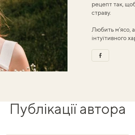
рецепт так, що
страву.
⠀
Любить м’ясо, 
інтуїтивного х
facebook
Публікації автора