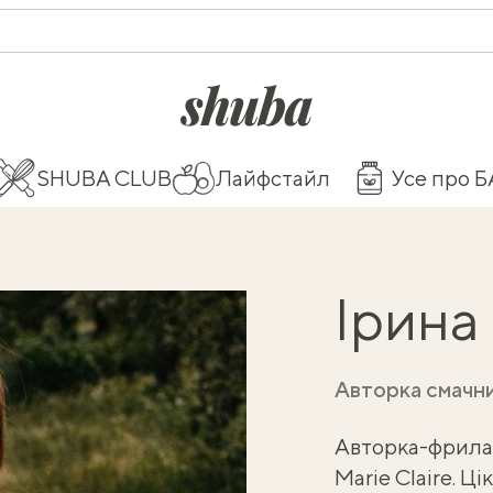
shuba.life
SHUBA CLUB
Лайфстайл
Усе про 
Ірина
Авторка смачн
Авторка-фрилан
Marie Claire. Ц