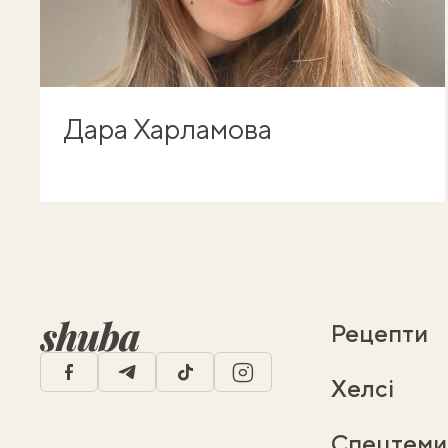
Дара Харламова
Рецепти
facebook
telegram
tiktok
instagram
Хелсі
Спецтеми