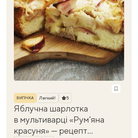
Рубрика
Рейтинг
Легкий!
5
ВИПІЧКА
Яблучна шарлотка
в мультиварці «Рум’яна
красуня» — рецепт