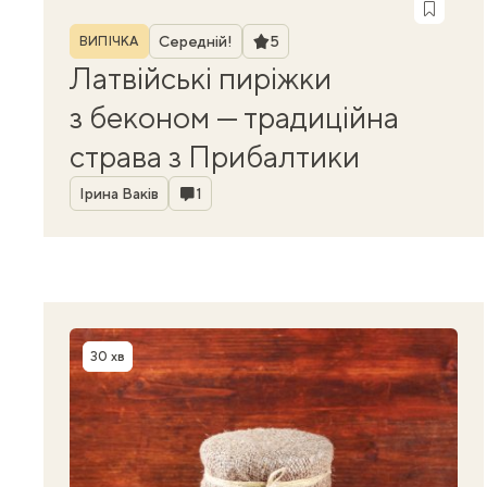
Рубрика
Рейтинг
Середній!
5
ВИПІЧКА
Латвійські пиріжки
з беконом — традиційна
страва з Прибалтики
Автор
Коментарі
Ірина Ваків
1
30 хв
Час приготування