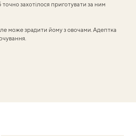
б точно захотілося приготувати за ним
але може зрадити йому з овочами. Адептка
арчування.