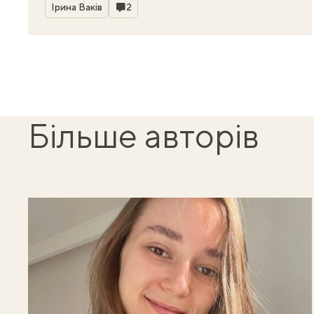
Автор
Коментарі
Ірина Ваків
2
Більше авторів