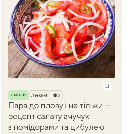
Рубрика
Рейтинг
Легкий!
5
САЛАТИ
Пара до плову і не тільки —
рецепт салату ачучук
з помідорами та цибулею