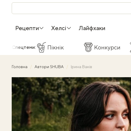
Рецепти
Хелсі
Лайфхаки
Пікнік
Конкурси
Спецтеми:
Головна
Автори SHUBA
Ірина Ваків