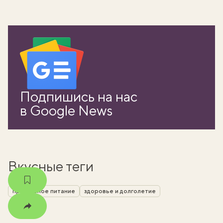
вать
Подпишись на нас
k
в Google News
мма
Вкусные теги
правильное питание
здоровье и долголетие