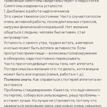
тревожные симптомы свидетельствуют о недостатке
Симптомы и варианты усталости:
1. Дисбаланс в работе надпочечников
Это самое тяжелое состояние. Часто случается после
очень активной работы, после длительных стрессов,
нагрузки физической и моральной. Нет желания
общаться с людьми, человек был активен, стал
интровертом.
Усталость с самого утра, трудно встать, а вечером
и ночью может быть всплеск активности. Если
пропустил прием пищи — возможны головокружения
и обмороки, надо постоянно перекусывать.
Часто при этом дефицит массы тела, нет аппетита.
Потеря смысла и желания что-то делать, хотя внешне
может быть все хорошо (семья, работа и т. д.).
Полезно знать
:
Как справиться с потерей аппетита из-
за стресса
Проблемы с пищеварением. Кажется, что еще немного
потерплю, соберу все силы воедино, решу проблемы —
и станет лучше. Но лучше не становится, потому что
заниматься здоровьем здесь уже нужно очень серьезно.