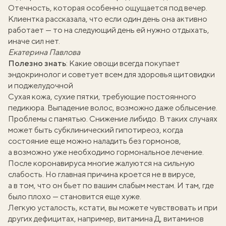
Отечность, которая особенно ощущается под вечер.
Клиентка рассказала, что если один день она активно
работает — то на следующий день ей нужно отдыхать,
иначе сил нет.
Екатерина Павлова
Полезно знать
:
Какие овощи всегда покупает
эндокринолог и советует всем для здоровья щитовидки
и поджелудочной
Сухая кожа, сухие пятки, требующие постоянного
педикюра. Выпадение волос, возможно даже облысение.
Проблемы с памятью. Снижение либидо. В таких случаях
может быть субклинический гипотиреоз, когда
состояние еще можно наладить без гормонов,
а возможно уже необходимо гормональное лечение.
После коронавируса многие жалуются на сильную
слабость. Но главная причина кроется не в вирусе,
а в том, что он бьет по вашим слабым местам. И там, где
было плохо — становится еще хуже.
Легкую усталость, кстати, вы можете чувствовать и при
других дефицитах, например, витамина Д,
витаминов