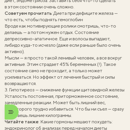
диет, эндометриоза. Заставить себя что-то сделать
в этом состоянии очень сложно.
Советуем прочитать
:
Диета при дефиците железа —
что есть, чтобы поднять гемоглобин
Вроде как мотивирующие ролики смотришь, что-то
делаешь — а потом нужен отдых. Состояние
депрессивно-апатичное. Еще и волосы выпадают,
либидо куда-то исчезло (даже если раньше было очень
активно).
Мысли — я просто такой ленивый человек, а все вокруг
активные. Этим страдает 45% беременных (!). Такое
состояние само не проходит, а только может
усиливаться. Но эффект от лечения быстрый и силы
возвращаются.
3. Гипотиреоз — снижение функции щитовидной железы
Усталость постоянная, приторможенное состояние,
замедленные реакции. Может быть лишний вес,
от которого трудно избавиться. Что бы ни съел — сразу
набираешь лишние килограммы.
Читайте также
:
Какие гормоны мешают похудеть:
эндокринолог об анализах перед началом диеты