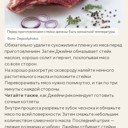
Перед приготовлением стейки должны быть комнатной температуры.
Фото: Depositphotos
Обязательно удалите сухожилия и пленку из мяса перед
приготовлением. Затем Джейми обмазывает стейк
маслом, хорошо солит и перчит, похлопывая мясо
со всех сторон.
На хорошо разогретую сковороду налейте немного
растительного масла и положите стейки.
Переворачивать мясо нужно поминутно, и так по три
минуты с каждой стороны.
Читайте также
, как Джейми рекомендует готовить
сочные котлеты
.
Внутри процесса разрежьте зубок чеснока и обмажьте
мясо по всей поверхности. Затем смажьте небольшим
количеством сливочного масла. Последний штрих —
свежие розмарин и чабрец. Джейми отбивает стейки