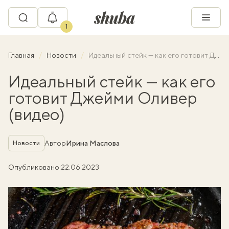
1
Главная
Новости
Идеальный стейк — как его готовит Джейми Оливер (видео)
Идеальный стейк — как его
готовит Джейми Оливер
(видео)
Рубрика
Автор
Ирина Маслова
Новости
Опубликовано:
22.06.2023