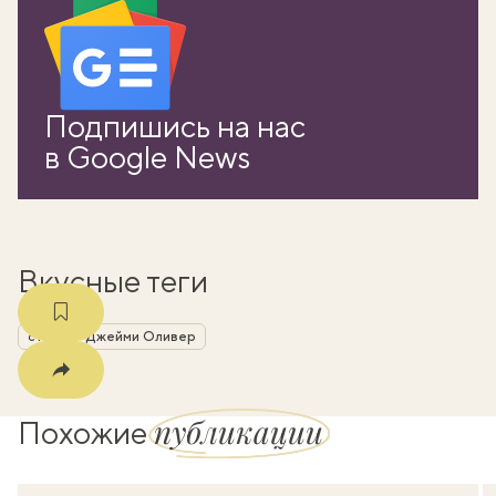
вать
Подпишись на нас
k
в Google News
мма
Вкусные теги
стейк
Джейми Оливер
публикации
Похожие