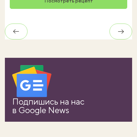
Посмотреть рецепт
Обратно
Впере
вать
Подпишись на нас
k
в Google News
мма