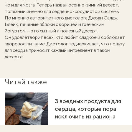
но и
для мозга
. Теперь назван осенне-зимний десерт,
полезный именно для сердечно-сосудистой системы.
По мнению авторитетного диетолога
Джоан Салдж
Блейк
, печеные яблоки с корицей и греческим
йогуртом — это сытный и полезный десерт.
Он удовлетворит всех, кто любит сладкое и соблюдает
здоровое питание. Диетолог
подчеркивает
, что пользу
для сердца приносит каждый ингредиент в таком
десерте.
Читай также
3 вредных продукта для
сердца, которые пора
исключить из рациона