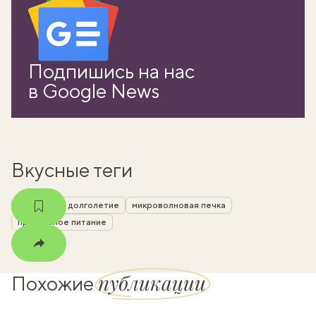
вать
Подпишись на нас
в Google News
k
мма
Вкусные теги
здоровье и долголетие
микроволновая печка
правильное питание
публикации
Похожие